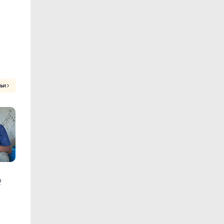
тьи
р