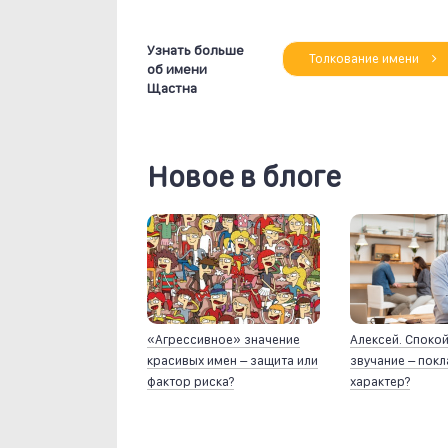
Узнать больше
Толкование имени
об имени
Щастна
Новое в блоге
«Агрессивное» значение
Алексей. Споко
красивых имен – защита или
звучание – пок
фактор риска?
характер?