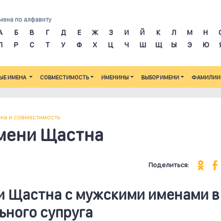
мена по алфавиту
А
Б
В
Г
Д
Е
Ж
З
И
Й
К
Л
М
Н
П
Р
С
Т
У
Ф
Х
Ц
Ч
Ш
Щ
Ы
Э
Ю
ЫЕ ИМЕНА
СОВМЕСТИМОСТЬ
ИМЕНИНЫ
ВЫБОР ИМЕНИ
ФАМИЛИИ
на и совместимость
мени Щастна
Поделиться:
и Щастна c мужскими именами в
ьного супруга