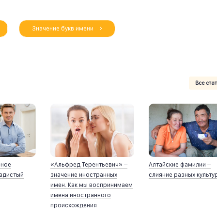
Значение букв имени
Все ста
йное
«Альфред Терентьевич» –
Алтайские фамилии –
ладистый
значение иностранных
слияние разных культу
имен. Как мы воспринимаем
имена иностранного
происхождения