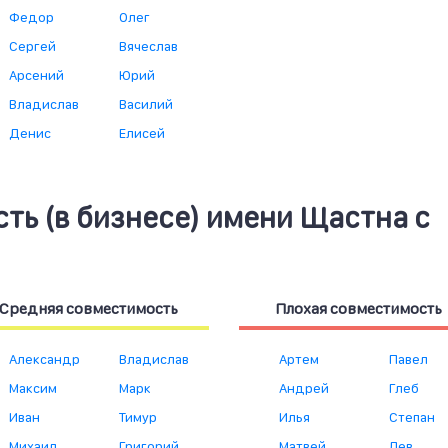
Федор
Олег
Сергей
Вячеслав
Арсений
Юрий
Владислав
Василий
Денис
Елисей
ть (в бизнесе) имени Щастна с
Средняя совместимость
Плохая совместимость
Александр
Владислав
Артем
Павел
Максим
Марк
Андрей
Глеб
Иван
Тимур
Илья
Степан
Михаил
Григорий
Матвей
Лев