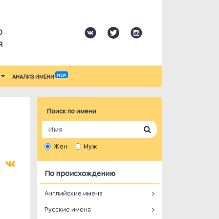
О
Я
NEW
АНАЛИЗ ИМЕНИ
Поиск по имени
Жен
Муж
По происхождению
Английские имена
Русские имена