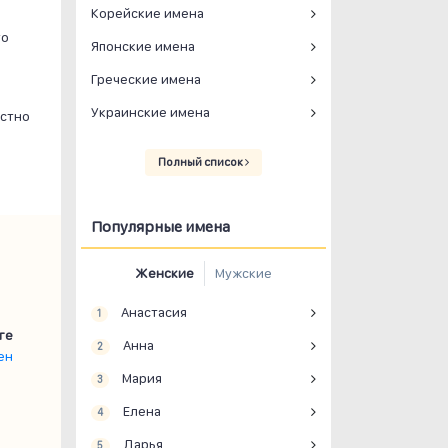
Корейские имена
го
Японские имена
Греческие имена
Украинские имена
остно
Полный список
Популярные имена
Женские
Мужские
Анастасия
1
ге
Анна
2
ен
Мария
3
Елена
4
Дарья
5