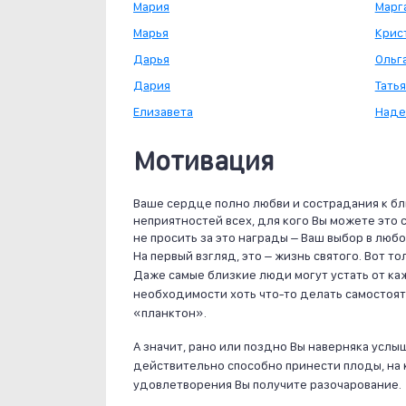
Мария
Марг
Марья
Крис
Дарья
Ольг
Дария
Тать
Елизавета
Над
Мотивация
Ваше сердце полно любви и сострадания к б
неприятностей всех, для кого Вы можете это
не просить за это награды – Ваш выбор в любо
На первый взгляд, это – жизнь святого. Вот т
Даже самые близкие люди могут устать от каж
необходимости хоть что-то делать самостоят
«планктон».
А значит, рано или поздно Вы наверняка услы
действительно способно принести плоды, на 
удовлетворения Вы получите разочарование.