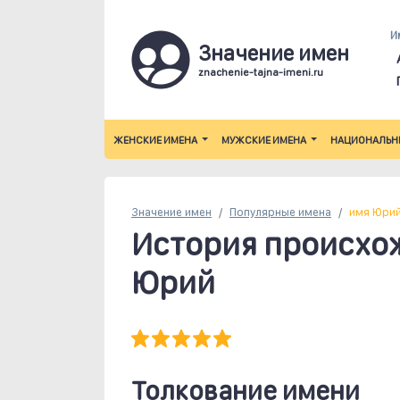
И
Значение имен
znachenie-tajna-imeni.ru
ЖЕНСКИЕ ИМЕНА
МУЖСКИЕ ИМЕНА
НАЦИОНАЛЬН
Значение имен
Популярные
имена
имя Юри
История происхо
Юрий
Толкование имени