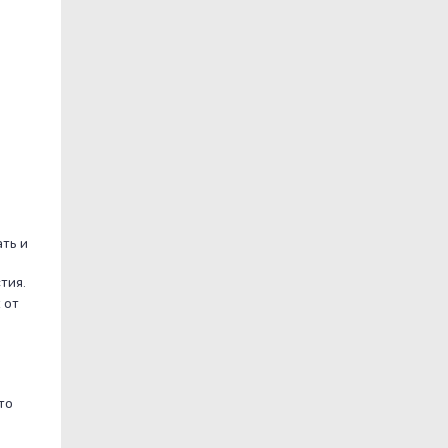
ть и
тия.
 от
то