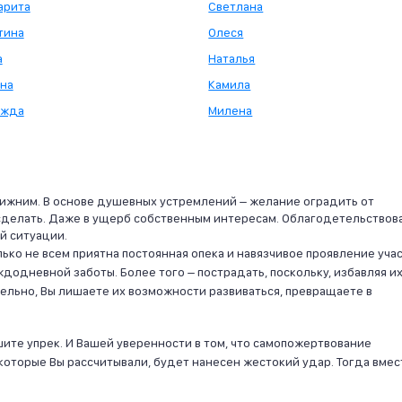
арита
Светлана
тина
Олеся
а
Наталья
яна
Камила
ежда
Милена
лижним. В основе душевных устремлений – желание оградить от
 сделать. Даже в ущерб собственным интересам. Облагодетельствова
й ситуации.
олько не всем приятна постоянная опека и навязчивое проявление учас
додневной заботы. Более того – пострадать, поскольку, избавляя их
ельно, Вы лишаете их возможности развиваться, превращаете в
шите упрек. И Вашей уверенности в том, что самопожертвование
которые Вы рассчитывали, будет нанесен жестокий удар. Тогда вмес