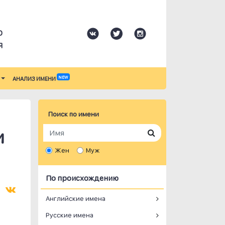
О
Я
NEW
АНАЛИЗ ИМЕНИ
Поиск по имени
и
Жен
Муж
По происхождению
Английские имена
Русские имена