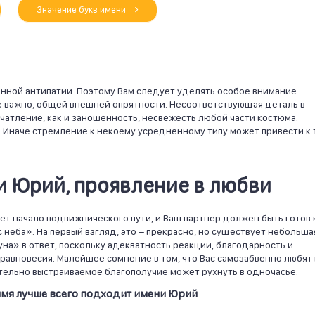
Значение букв имени
танной антипатии. Поэтому Вам следует уделять особое внимание
не важно, общей внешней опрятности. Несоответствующая деталь в
атление, как и заношенность, несвежесть любой части костюма.
. Иначе стремление к некоему усредненному типу может привести к 
 Юрий, проявление в любви
ет начало подвижнического пути, и Ваш партнер должен быть готов 
с неба». На первый взгляд, это – прекрасно, но существует небольша
на» в ответ, поскольку адекватность реакции, благодарность и
авновесия. Малейшее сомнение в том, что Вас самозабвенно любят 
ательно выстраиваемое благополучие может рухнуть в одночасье.
 имя лучше всего подходит имени Юрий