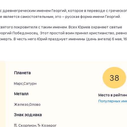
 древнегреческим именем Георгий, которое в переводе с греческо
 является самостоятельным, это – русская форма имени Георгий.
вятого покровителя с таким именем. Всех Юриев охраняют святые
Георгий Победоносец. Этот простой воин принял христианство, ревн
мерть. В честь него Юрий празднует именины (день ангела) 6 мая, 16
Планета
38
Марс,Сатурн
Металл
Место в рейтин
Популярных им
Железо,Олово
Знак зодиака
♏ Скорпион,♑ Козерог