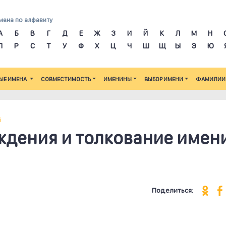
мена по алфавиту
А
Б
В
Г
Д
Е
Ж
З
И
Й
К
Л
М
Н
П
Р
С
Т
У
Ф
Х
Ц
Ч
Ш
Щ
Ы
Э
Ю
ЫЕ ИМЕНА
СОВМЕСТИМОСТЬ
ИМЕНИНЫ
ВЫБОР ИМЕНИ
ФАМИЛИИ
й
ждения и толкование имен
Поделиться: