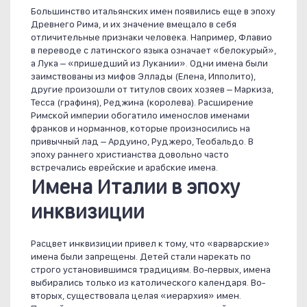
Большинство итальянских имен появились еще в эпоху
Древнего Рима, и их значение вмещало в себя
отличительные признаки человека. Например, Флавио
в переводе с латинского языка означает «белокурый»,
а Лука – «пришедший из Лукании». Одни имена были
заимствованы из мифов Эллады (Елена, Ипполито),
другие произошли от титулов своих хозяев – Маркиза,
Тесса (графиня), Реджина (королева). Расширение
Римской империи обогатило именослов именами
франков и норманнов, которые произносились на
привычный лад – Ардуино, Руджеро, Теобальдо. В
эпоху раннего христианства довольно часто
встречались еврейские и арабские имена.
Имена Италии в эпоху
инквизиции
Расцвет инквизиции привел к тому, что «варварские»
имена были запрещены. Детей стали нарекать по
строго установившимся традициям. Во-первых, имена
выбирались только из католического календаря. Во-
вторых, существовала целая «иерархия» имен.