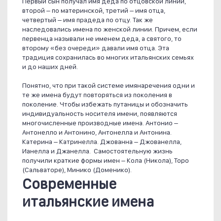
Первый сын получал имя деда по отцовской линии,
второй – по материнской, третий – имя отца,
четвертый – имя прадеда по отцу. Так же
наследовались имена по женской линии. Причем, если
первенца называли не именем деда, а святого, то
второму «без очереди» давали имя отца. Эта
традиция сохранилась во многих итальянских семьях
и до наших дней.
Понятно, что при такой системе имянаречения одни и
те же имена будут повторяться из поколения в
поколение. Чтобы избежать путаницы и обозначить
индивидуальность носителя имени, появляются
многочисленные производные имена. Антонио –
Антонелло и Антонино, Антонелла и Антонина.
Катерина – Катринелла. Джованна – Джованелла,
Ианелла и Джанелла. Самостоятельную жизнь
получили краткие формы имен – Кола (Никола), Торо
(Сальваторе), Минико (Доменико).
Современные
итальянские имена