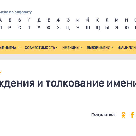
мена по алфавиту
А
Б
В
Г
Д
Е
Ж
З
И
Й
К
Л
М
Н
П
Р
С
Т
У
Ф
Х
Ц
Ч
Ш
Щ
Ы
Э
Ю
ЫЕ ИМЕНА
СОВМЕСТИМОСТЬ
ИМЕНИНЫ
ВЫБОР ИМЕНИ
ФАМИЛИИ
н
ждения и толкование имен
Поделиться: