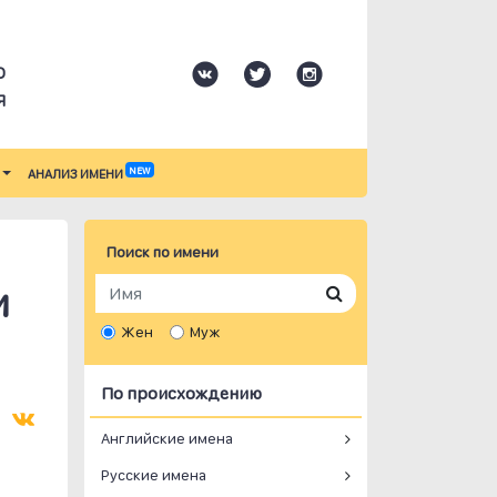
О
Я
NEW
АНАЛИЗ ИМЕНИ
Поиск по имени
и
Жен
Муж
По происхождению
Английские имена
Русские имена