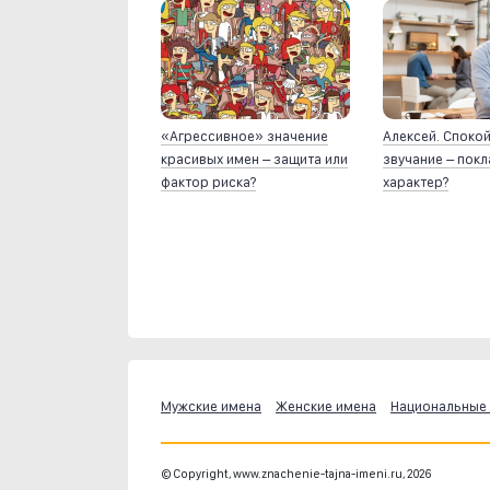
«Агрессивное» значение
Алексей. Споко
красивых имен – защита или
звучание – пок
фактор риска?
характер?
Мужские имена
Женские имена
Национальные
© Copyright, www.znachenie-tajna-imeni.ru, 2026