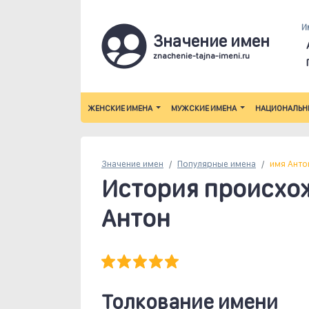
И
Значение имен
znachenie-tajna-imeni.ru
ЖЕНСКИЕ ИМЕНА
МУЖСКИЕ ИМЕНА
НАЦИОНАЛЬН
Значение имен
Популярные
имена
имя Анто
История происхо
Антон
Толкование имени