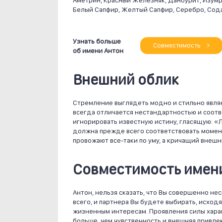
Аметрин, Красный Железняк, Данбурит, Изумр
Белый Сапфир, Желтый Сапфир, Серебро, Сода
Узнать больше
Совместимость
об имени Антон
Внешний облик
Стремление выглядеть модно и стильно явля
всегда отличается нестандартностью и соотв
игнорировать известную истину, гласящую: «
должна прежде всего соответствовать моменту
провожают все-таки по уму, а кричащий внешн
Совместимость имени
Антон, нельзя сказать, что Вы совершенно не
всего, и партнера Вы будете выбирать, исход
жизненным интересам. Проявления силы хара
больше, чем чувственность и внешняя привлек