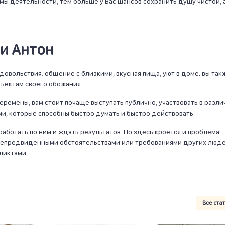
мы деятельности, тем больше у Вас шансов сохранить душу чистой, 
и Антон
довольствия: общение с близкими, вкусная пища, уют в доме; вы так
ъектам своего обожания.
перемены, вам стоит почаще выступать публично, участвовать в разл
и, которые способны быстро думать и быстро действовать.
работать по ним и ждать результатов. Но здесь кроется и проблема:
непредвиденными обстоятельствами или требованиями других люде
фликтами.
Все ста