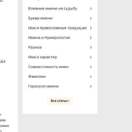
р,
Влияние имени на судьбу
Буквы имени
Имя и православные традиции
Имена и Нумерология
Разное
Имя и характер
жда
Совместимость имен
Фамилии
Гороскоп имени
Все статьи
е
шим
еримо
о