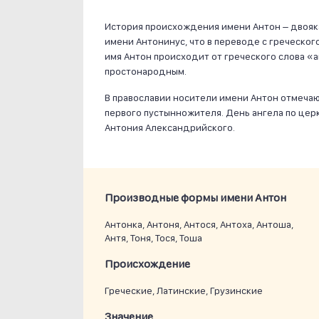
История происхождения имени Антон – двояка
имени Антонинус, что в переводе с греческог
имя Антон происходит от греческого слова «a
простонародным.
В православии носители имени Антон отмечают
первого пустынножителя. День ангела по церк
Антония Александрийского.
Производные формы имени Антон
Антонка, Антоня, Антося, Антоха, Антоша,
Антя, Тоня, Тося, Тоша
Проиcхождение
Греческие, Латинские, Грузинские
Значение