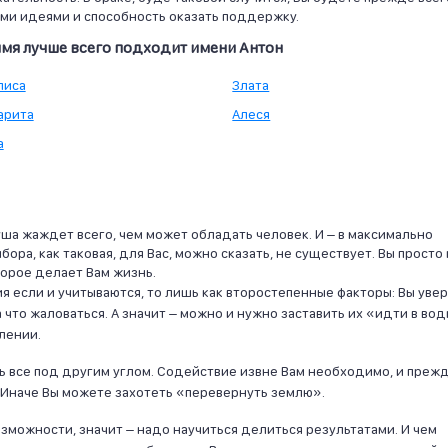
ми идеями и способность оказать поддержку.
имя лучше всего подходит имени Антон
лиса
Злата
арита
Алеся
а
ша жаждет всего, чем может обладать человек. И – в максимально
ра, как таковая, для Вас, можно сказать, не существует. Вы просто 
торое делает Вам жизнь.
если и учитываются, то лишь как второстепенные факторы: Вы увер
а что жаловаться. А значит – можно и нужно заставить их «идти в во
лении.
ь все под другим углом. Содействие извне Вам необходимо, и преж
 Иначе Вы можете захотеть «перевернуть землю».
зможности, значит – надо научиться делиться результатами. И чем