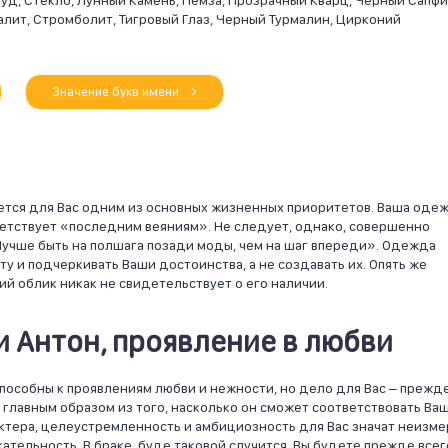
уд, Стекло, Лунный Камень, Пемза, Прозрачный Кварц, Черный Сапфи
лит, Стромболит, Тигровый Глаз, Черный Турмалин, Цирконий
Значение букв имени
ется для Вас одним из основных жизненных приоритетов. Ваша оде
етствует «последним веяниям». Не следует, однако, совершенно
Лучше быть на полшага позади моды, чем на шаг впереди». Одежда
 и подчеркивать Ваши достоинства, а не создавать их. Опять же
ий облик никак не свидетельствует о его наличии.
 Антон, проявление в любви
способны к проявлениям любви и нежности, но дело для Вас – прежд
я главным образом из того, насколько он сможет соответствовать Ва
ктера, целеустремленность и амбициозность для Вас значат неизм
ательность. В браке, буде таковой случится, Вы будете прежде всег