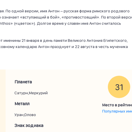
я. По одной версии, имя Антон – русская форма римского родового
о означает «вступающий в бой», «противостоящий». По второй верси
nthos» («цветок»). Долгое время у славян имя Антон считалось
 именины 21 января в день памяти Великого Антония Египетского,
овному календарю Антон празднует и 22 августа в честь мученика
Планета
31
Сатурн,Меркурий
Металл
Место в рейтин
Популярных им
Уран,Олово
Знак зодиака