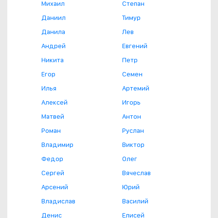
Михаил
Степан
Даниил
Тимур
Данила
Лев
Андрей
Евгений
Никита
Петр
Егор
Семен
Илья
Артемий
Алексей
Игорь
Матвей
Антон
Роман
Руслан
Владимир
Виктор
Федор
Олег
Сергей
Вячеслав
Арсений
Юрий
Владислав
Василий
Денис
Елисей