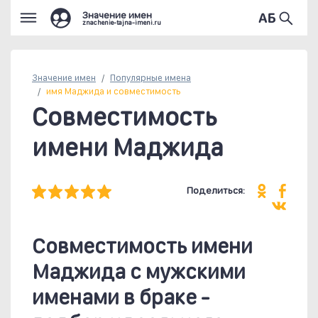
Значение имен
znachenie-tajna-imeni.ru
Значение имен
Популярные
имена
имя Маджида и совместимость
Совместимость
имени Маджида
Поделиться:
Совместимость имени
Маджида c мужскими
именами в браке -