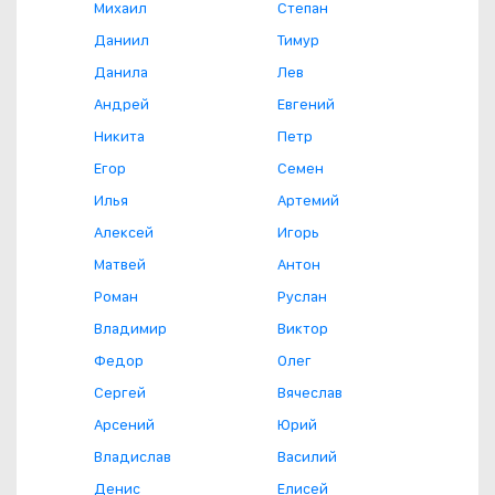
Михаил
Степан
Даниил
Тимур
Данила
Лев
Андрей
Евгений
Никита
Петр
Егор
Семен
Илья
Артемий
Алексей
Игорь
Матвей
Антон
Роман
Руслан
Владимир
Виктор
Федор
Олег
Сергей
Вячеслав
Арсений
Юрий
Владислав
Василий
Денис
Елисей