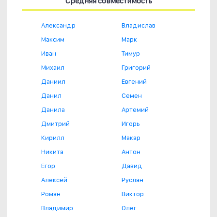
Средняя совместимость
Александр
Владислав
Максим
Марк
Иван
Тимур
Михаил
Григорий
Даниил
Евгений
Данил
Семен
Данила
Артемий
Дмитрий
Игорь
Кирилл
Макар
Никита
Антон
Егор
Давид
Алексей
Руслан
Роман
Виктор
Владимир
Олег