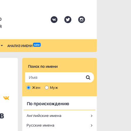
О
Я
NEW
АНАЛИЗ ИМЕНИ
Поиск по имени
Жен
Муж
По происхождению
в
Английские имена
Русские имена