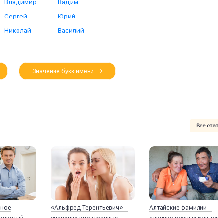
Владимир
Вадим
Сергей
Юрий
Николай
Василий
Значение букв имени
Все ста
йное
«Альфред Терентьевич» –
Алтайские фамилии –
ладистый
значение иностранных
слияние разных культу