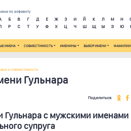
мена по алфавиту
А
Б
В
Г
Д
Е
Ж
З
И
Й
К
Л
М
Н
П
Р
С
Т
У
Ф
Х
Ц
Ч
Ш
Щ
Ы
Э
Ю
ЫЕ ИМЕНА
СОВМЕСТИМОСТЬ
ИМЕНИНЫ
ВЫБОР ИМЕНИ
ФАМИЛИИ
нара и совместимость
мени Гульнара
Поделиться:
 Гульнара c мужскими именами 
ьного супруга