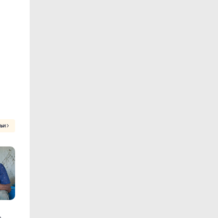
тьи
р