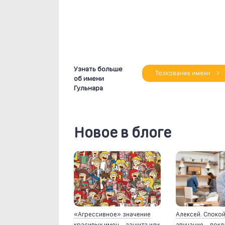
Узнать больше
Толкование имени
об имени
Гульнара
Новое в блоге
«Агрессивное» значение
Алексей. Споко
красивых имен – защита или
звучание – пок