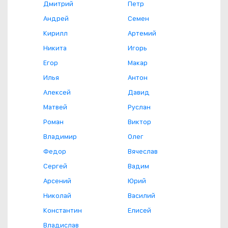
Дмитрий
Петр
Андрей
Семен
Кирилл
Артемий
Никита
Игорь
Егор
Макар
Илья
Антон
Алексей
Давид
Матвей
Руслан
Роман
Виктор
Владимир
Олег
Федор
Вячеслав
Сергей
Вадим
Арсений
Юрий
Николай
Василий
Константин
Елисей
Владислав