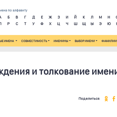
мена по алфавиту
А
Б
В
Г
Д
Е
Ж
З
И
Й
К
Л
М
Н
П
Р
С
Т
У
Ф
Х
Ц
Ч
Ш
Щ
Ы
Э
Ю
ЫЕ ИМЕНА
СОВМЕСТИМОСТЬ
ИМЕНИНЫ
ВЫБОР ИМЕНИ
ФАМИЛИИ
ждения и толкование имен
Поделиться: