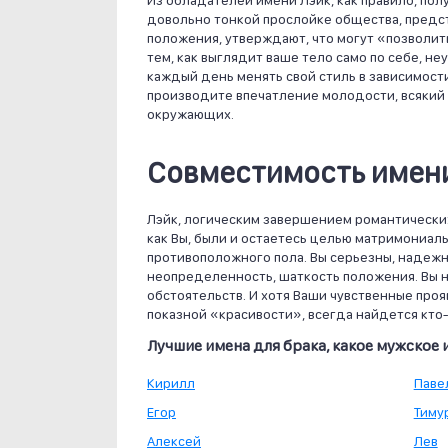
Из обладателей имени Лэйк, как правило, пол
довольно тонкой прослойке общества, предст
положения, утверждают, что могут «позволить
тем, как выглядит ваше тело само по себе, н
каждый день менять свой стиль в зависимост
производите впечатление молодости, всякий р
окружающих.
Совместимость имени
Лэйк, логическим завершением романтических 
как Вы, были и остаетесь целью матримониа
противоположного пола. Вы серьезны, надежн
неопределенность, шаткость положения. Вы н
обстоятельств. И хотя Ваши чувственные про
показной «красивости», всегда найдется кто-т
Лучшие имена для брака, какое мужское 
Кирилл
Паве
Егор
Тиму
Алексей
Лев