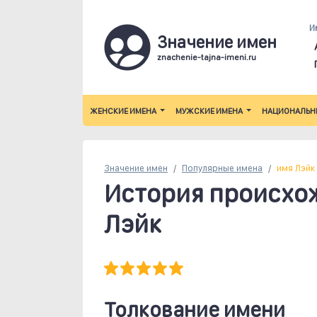
И
Значение имен
znachenie-tajna-imeni.ru
ЖЕНСКИЕ ИМЕНА
МУЖСКИЕ ИМЕНА
НАЦИОНАЛЬН
Значение имен
Популярные
имена
имя Лэйк
История происхо
Лэйк
Толкование имени