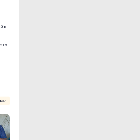
й в
 это
тьи