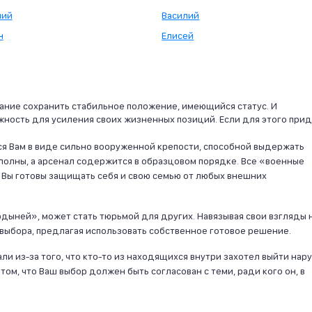
ний
Василий
н
Елисей
ание сохранить стабильное положение, имеющийся статус. И
ность для усиления своих жизненных позиций. Если для этого при
я Вам в виде сильно вооруженной крепости, способной выдержать
 полны, а арсенал содержится в образцовом порядке. Все «военные
 Вы готовы защищать себя и свою семью от любых внешних
рдыней», может стать тюрьмой для других. Навязывая свои взгляды 
 выбора, предлагая использовать собственное готовое решение.
ли из-за того, что кто-то из находящихся внутри захотел выйти нар
том, что Ваш выбор должен быть согласован с теми, ради кого он, в