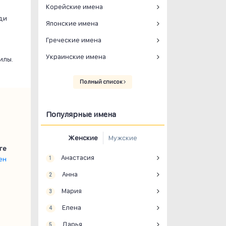
Корейские имена
ди
Японские имена
Греческие имена
Украинские имена
илы.
Полный список
Популярные имена
Женские
Мужские
ге
Анастасия
ен
1
Анна
2
Мария
3
Елена
4
Дарья
5