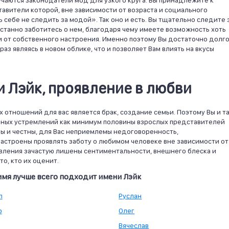
учаются законодатели мод для узкого круга. Вы принадлежите к
авители которой, вне зависимости от возраста и социального
 себе не следить за модой». Так оно и есть. Вы тщательно следите 
еустанно заботитесь о нем, благодаря чему имеете возможность хоть
и от собственного настроения. Именно поэтому Вы достаточно долг
аз являясь в новом облике, что и позволяет Вам влиять на вкусы
 Лэйк, проявление в любви
отношений для вас является брак, создание семьи. Поэтому Вы и та
льных устремлений как минимум половины взрослых представителей
ы и честны, для Вас неприемлемы недоговоренность,
астроены проявлять заботу о любимом человеке вне зависимости от
явления зачастую лишены сентиментальности, внешнего блеска и
о, кто их оценит.
имя лучше всего подходит имени Лэйк
л
Руслан
р
Олег
Вячеслав