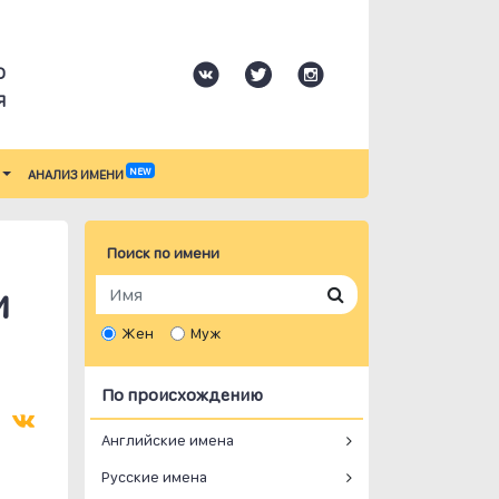
О
Я
NEW
АНАЛИЗ ИМЕНИ
Поиск по имени
и
Жен
Муж
По происхождению
Английские имена
Русские имена