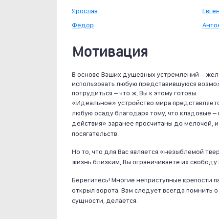
Ярослав
Евге
Федор
Анто
Мотивация
В основе Ваших душевных устремлений – жел
использовать любую представившуюся возмож
потрудиться – что ж, Вы к этому готовы.
«Идеальное» устройство мира представляетс
любую осаду благодаря тому, что кладовые –
действия» заранее просчитаны до мелочей, и
посягательств.
Но то, что для Вас является «незыблемой тве
жизнь близким, Вы ограничиваете их свободу
Берегитесь! Многие неприступные крепости па
открыл ворота. Вам следует всегда помнить о 
сущности, делается.