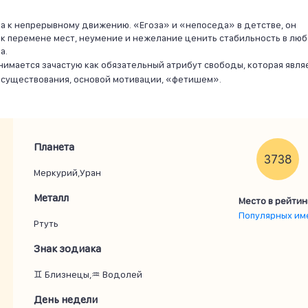
а к непрерывному движению. «Егоза» и «непоседа» в детстве, он
ь к перемене мест, неумение и нежелание ценить стабильность в лю
а.
нимается зачастую как обязательный атрибут свободы, которая явля
 существования, основой мотивации, «фетишем».
Планета
3738
Меркурий,Уран
Металл
Место в рейтин
Популярных им
Ртуть
Знак зодиака
♊ Близнецы,♒ Водолей
День недели