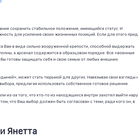
н
ание сохранить стабильное положение, имеющийся статус. И
ность для усиления своих жизненных позиций. Если для этого при
я Вам в виде сильно вооруженной крепости, способной выдержать
 полны, а арсенал содержится в образцовом порядке. Все «военные
 Вы готовы защищать себя и свою семью от любых внешних
рдыней», может стать тюрьмой для других. Навязывая свои взгляды 
 выбора, предлагая использовать собственное готовое решение.
ли из-за того, что кто-то из находящихся внутри захотел выйти нар
том, что Ваш выбор должен быть согласован с теми, ради кого он, в
и Янетта