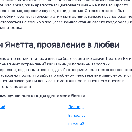
е, что яркая, жизнерадостная цветовая гамма – не для Вас. Просто
ректностью, хорошим вкусом, солидностью. Одежда должна быть
ий облик, соответствующий этим критериям, вызывает расположение
твоваться не только в процессе комплектации своего гардероба, н
ища, офиса.
 Янетта, проявление в любви
их отношений для вас является брак, создание семьи. Поэтому Вы и
имониальных устремлений как минимум половины взрослых
серьезны, надежны и честны, для Вас неприемлемы недоговоренност
астроены проявлять заботу о любимом человеке вне зависимости от
явления зачастую лишены сентиментальности, внешнего блеска и
о, кто их оценит.
имя лучше всего подходит имени Янетта
гий
Леонид
л
Вячеслав
Василий