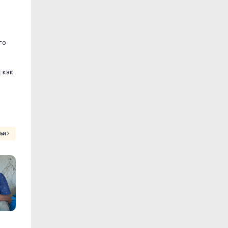
го
 как
тьи