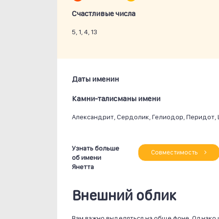
Счастливые числа
5, 1, 4, 13
Даты именин
Камни-талисманы имени
Александрит, Сердолик, Гелиодор, Перидот, 
Узнать больше
Совместимость
об имени
Янетта
Внешний облик
Вам важно выделяться на обще фоне. Однако 