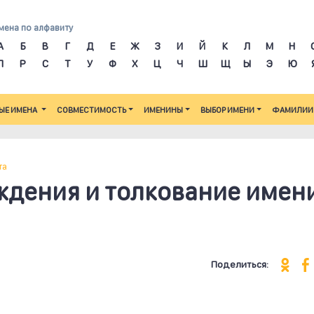
мена по алфавиту
А
Б
В
Г
Д
Е
Ж
З
И
Й
К
Л
М
Н
П
Р
С
Т
У
Ф
Х
Ц
Ч
Ш
Щ
Ы
Э
Ю
ЫЕ ИМЕНА
СОВМЕСТИМОСТЬ
ИМЕНИНЫ
ВЫБОР ИМЕНИ
ФАМИЛИИ
та
ждения и толкование имен
Поделиться: