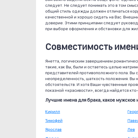
следует. Не следует понимать это в том смысл
общий стиль одежды должен отличаться кор
качественной и хорошо сидеть на Вас. Внешн
доверие. Этими принципами следует руководс
при выборе оформления и обстановки для жил
Совместимость имени
Янетта, логическим завершением романтическ
такие, как Вы, были и остаетесь целью матр
представителей противоположного пола. Вы 
неопределенность, шаткость положения. Вы н
обстоятельств. И хотя Ваши чувственные про
показной «красивости», всегда найдется кто-т
Лучшие имена для брака, какое мужское 
Кирилл
Геор
Тимофей
Паве
Ярослав
Лев