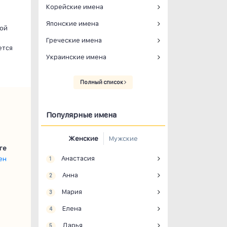
Корейские имена
Японские имена
бой
Греческие имена
ется
Украинские имена
Полный список
Популярные имена
Женские
Мужские
ге
Анастасия
ен
1
Анна
2
Мария
3
Елена
4
Дарья
5