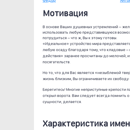
Федор
Анто
Мотивация
В основе Ваших душевных устремлений – жел
использовать любую представившуюся возмож
потрудиться – что ж, Вы к этому готовы.
«Идеальное» устройство мира представляетс
любую осаду благодаря тому, что кладовые –
действия» заранее просчитаны до мелочей, и
посягательств.
Но то, что для Вас является «незыблемой тве
жизнь близким, Вы ограничиваете их свободу
Берегитесь! Многие неприступные крепости па
открыл ворота. Вам следует всегда помнить о 
сущности, делается.
Характеристика имен