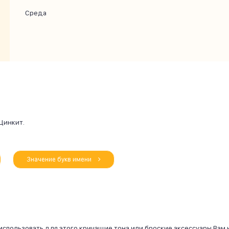
Среда
Цинкит.
Значение букв имени
использовать для этого кричащие тона или броские аксессуары Вам 