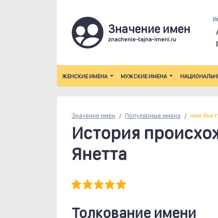
И
Значение имен
znachenie-tajna-imeni.ru
ЖЕНСКИЕ ИМЕНА
МУЖСКИЕ ИМЕНА
НАЦИОНАЛЬН
Значение имен
Популярные
имена
имя Янет
История происхо
Янетта
Толкование имени