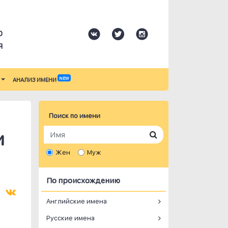
О
Я
NEW
АНАЛИЗ ИМЕНИ
Поиск по имени
и
Жен
Муж
По происхождению
Английские имена
Русские имена