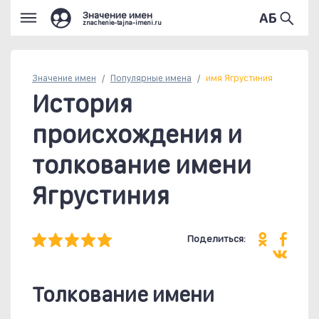
Значение имен
znachenie-tajna-imeni.ru
Значение имен
Популярные
имена
имя Ягрустиния
История
происхождения и
толкование имени
Ягрустиния
Поделиться:
Толкование имени