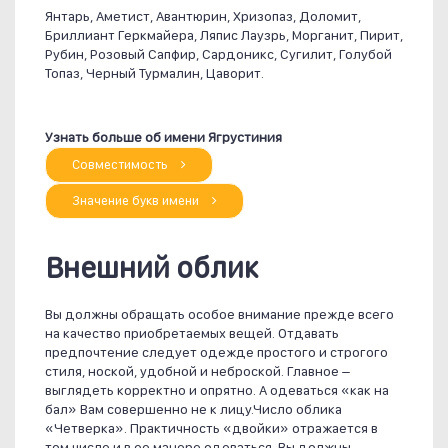
Янтарь, Аметист, Авантюрин, Хризопаз, Доломит,
Бриллиант Геркмайера, Ляпис Лаузрь, Морганит, Пирит,
Рубин, Розовый Сапфир, Сардоникс, Сугилит, Голубой
Топаз, Черный Турмалин, Цаворит.
Узнать больше об имени Ягрустиния
Совместимость
Значение букв имени
Внешний облик
Вы должны обращать особое внимание прежде всего
на качество приобретаемых вещей. Отдавать
предпочтение следует одежде простого и строгого
стиля, ноской, удобной и неброской. Главное –
выглядеть корректно и опрятно. А одеваться «как на
бал» Вам совершенно не к лицу.Число облика
«Четверка». Практичность «двойки» отражается в
том числе и в ее манере одеваться. Вы должны