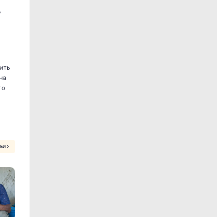
ь
тить
на
го
тьи