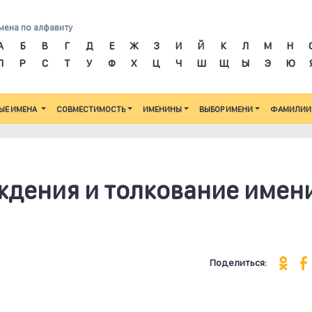
мена по алфавиту
А
Б
В
Г
Д
Е
Ж
З
И
Й
К
Л
М
Н
П
Р
С
Т
У
Ф
Х
Ц
Ч
Ш
Щ
Ы
Э
Ю
ЫЕ ИМЕНА
СОВМЕСТИМОСТЬ
ИМЕНИНЫ
ВЫБОР ИМЕНИ
ФАМИЛИИ
ждения и толкование имен
Поделиться: