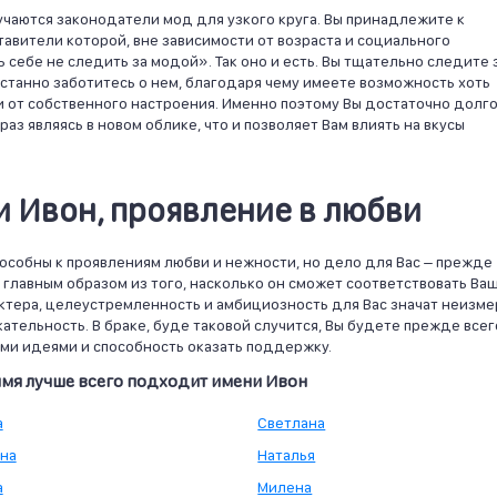
учаются законодатели мод для узкого круга. Вы принадлежите к
авители которой, вне зависимости от возраста и социального
 себе не следить за модой». Так оно и есть. Вы тщательно следите 
еустанно заботитесь о нем, благодаря чему имеете возможность хоть
и от собственного настроения. Именно поэтому Вы достаточно долг
аз являясь в новом облике, что и позволяет Вам влиять на вкусы
 Ивон, проявление в любви
пособны к проявлениям любви и нежности, но дело для Вас – прежде
я главным образом из того, насколько он сможет соответствовать Ва
ктера, целеустремленность и амбициозность для Вас значат неизм
ательность. В браке, буде таковой случится, Вы будете прежде всег
ми идеями и способность оказать поддержку.
имя лучше всего подходит имени Ивон
а
Светлана
яна
Наталья
а
Милена