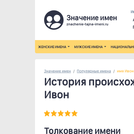
И
Значение имен
znachenie-tajna-imeni.ru
ЖЕНСКИЕ ИМЕНА
МУЖСКИЕ ИМЕНА
НАЦИОНАЛЬН
Значение имен
Популярные
имена
имя Ивон
История происхо
Ивон
Толкование имени