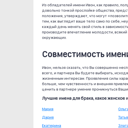
Из обладателей имени Ивон, как правило, пол
довольно тонкой прослойке общества, предст
положения, утверждают, что могут «позволить
тем, как выглядит ваше тело само по себе, н
каждый день менять свой стиль в зависимост
производите впечатление молодости, всякий р
окружающих.
Совместимость имени
Ивон, нельзя сказать, что Вы совершенно нес
всего, и партнера Вы будете выбирать, исход
жизненным интересам. Проявления силы хара
больше, чем чувственность и внешняя привлек
ценить в партнере умение проникнуться Ваши
Лучшие имена для брака, какое женское 
Мария
Ольг
Дария
Тать
Екатерина
Злат