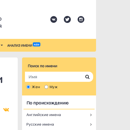
О
Я
NEW
АНАЛИЗ ИМЕНИ
Поиск по имени
и
Жен
Муж
По происхождению
Английские имена
Русские имена