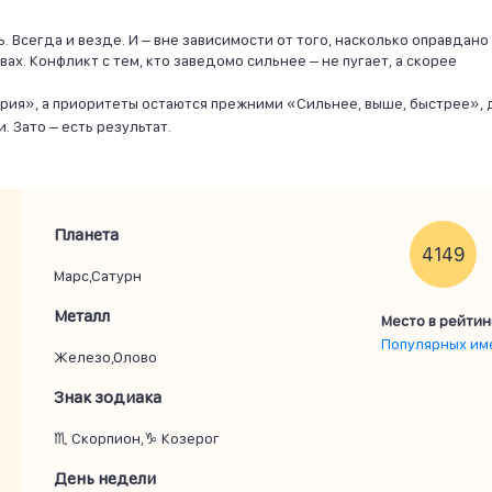
 Всегда и везде. И – вне зависимости от того, насколько оправдано
х. Конфликт с тем, кто заведомо сильнее – не пугает, а скорее
ория», а приоритеты остаются прежними «Сильнее, выше, быстрее»,
 Зато – есть результат.
Планета
4149
Марс,Сатурн
Металл
Место в рейтин
Популярных им
Железо,Олово
Знак зодиака
♏ Скорпион,♑ Козерог
День недели