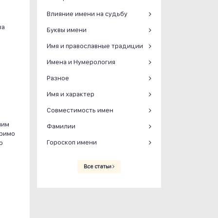
Влияние имени на судьбу
за
Буквы имени
о
Имя и православные традиции
Имена и Нумерология
Разное
Имя и характер
Совместимость имен
шим
Фамилии
еримо
Гороскоп имени
о
Все статьи