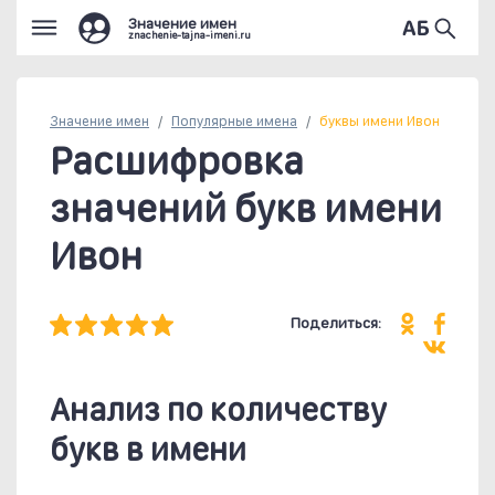
Значение имен
znachenie-tajna-imeni.ru
Значение имен
Популярные
имена
буквы имени Ивон
Расшифровка
значений букв имени
Ивон
Поделиться:
Анализ по количеству
букв в имени