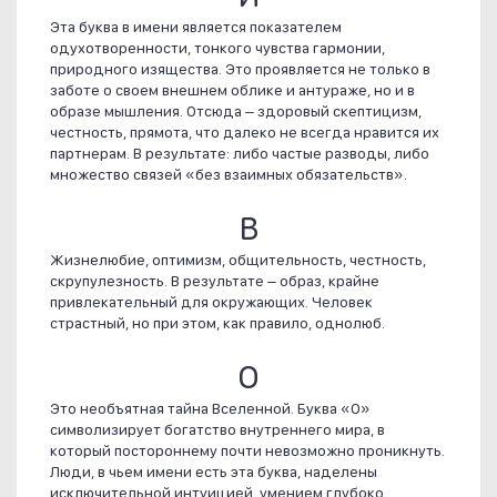
Эта буква в имени является показателем
одухотворенности, тонкого чувства гармонии,
природного изящества. Это проявляется не только в
заботе о своем внешнем облике и антураже, но и в
образе мышления. Отсюда – здоровый скептицизм,
честность, прямота, что далеко не всегда нравится их
партнерам. В результате: либо частые разводы, либо
множество связей «без взаимных обязательств».
В
Жизнелюбие, оптимизм, общительность, честность,
скрупулезность. В результате – образ, крайне
привлекательный для окружающих. Человек
страстный, но при этом, как правило, однолюб.
О
Это необъятная тайна Вселенной. Буква «О»
символизирует богатство внутреннего мира, в
который постороннему почти невозможно проникнуть.
Люди, в чьем имени есть эта буква, наделены
исключительной интуицией, умением глубоко