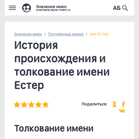
Значение имен
znachenie-tajna-imeni.ru
Значение имен
Популярные
имена
имя Естер
История
происхождения и
толкование имени
Естер
Поделиться:
Толкование имени