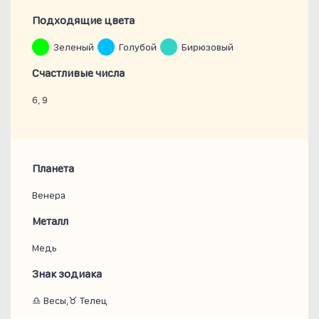
Подходящие цвета
Зеленый
Голубой
Бирюзовый
Счастливые числа
6, 9
Планета
Венера
Металл
Медь
Знак зодиака
♎ Весы,♉ Телец