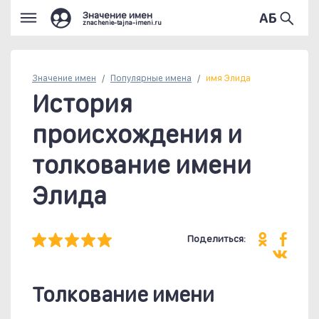
Значение имен
znachenie-tajna-imeni.ru
Значение имен
Популярные
имена
имя Элида
История
происхождения и
толкование имени
Элида
Поделиться:
Толкование имени