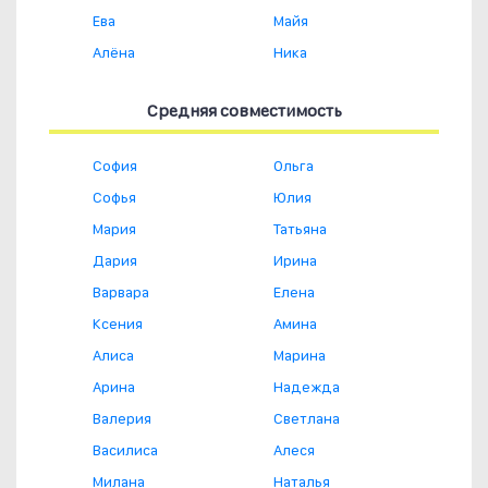
Ева
Майя
Алёна
Ника
Средняя совместимость
София
Ольга
Софья
Юлия
Мария
Татьяна
Дария
Ирина
Варвара
Елена
Ксения
Амина
Алиса
Марина
Арина
Надежда
Валерия
Светлана
Василиса
Алеся
Милана
Наталья