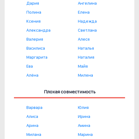
Дария
Ангелина
Полина
Елена
Ксения
Надежда
Александра
Светлана
Валерия
Алеся
Василиса
Наталья
Маргарита
Наталия
Ева
Майя
Алёна
Милена
Плохая совместимость
Варвара
Юлия
Алиса
Ирина
Арина
Амина
Милана
Марина