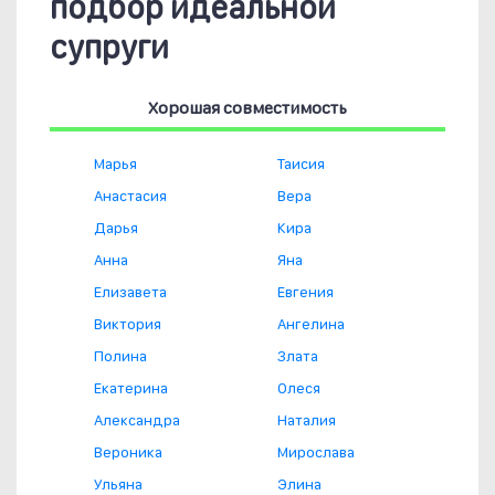
подбор идеальной
супруги
Хорошая совместимость
Марья
Таисия
Анастасия
Вера
Дарья
Кира
Анна
Яна
Елизавета
Евгения
Виктория
Ангелина
Полина
Злата
Екатерина
Олеся
Александра
Наталия
Вероника
Мирослава
Ульяна
Элина