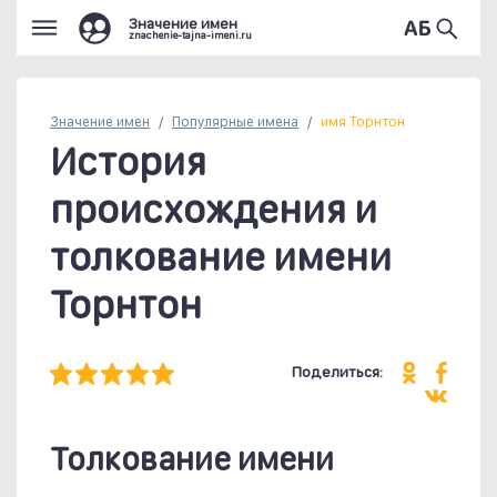
Значение имен
znachenie-tajna-imeni.ru
Значение имен
Популярные
имена
имя Торнтон
История
происхождения и
толкование имени
Торнтон
Поделиться:
Толкование имени