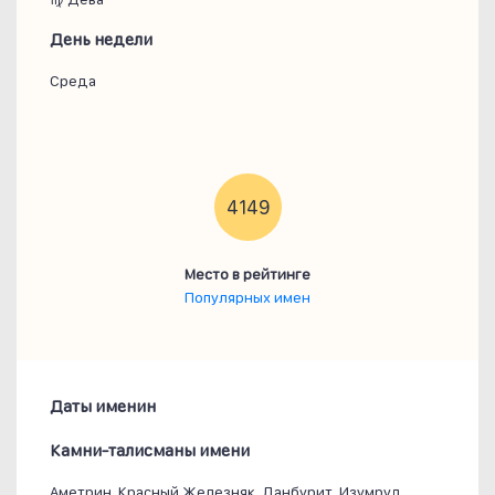
День недели
Среда
4149
Место в рейтинге
Популярных имен
Даты именин
Камни-талисманы имени
Аметрин, Красный Железняк, Данбурит, Изумруд,