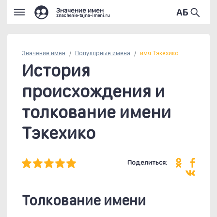
Значение имен
znachenie-tajna-imeni.ru
Значение имен
Популярные
имена
имя Тэкехико
История
происхождения и
толкование имени
Тэкехико
Поделиться:
Толкование имени