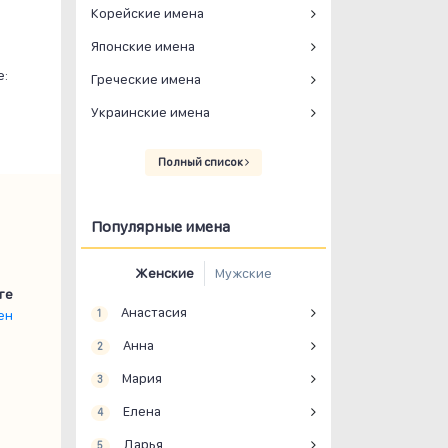
Корейские имена
Японские имена
е:
Греческие имена
Украинские имена
Полный список
Популярные имена
Женские
Мужские
ге
Анастасия
ен
1
Анна
2
Мария
3
Елена
4
Дарья
5