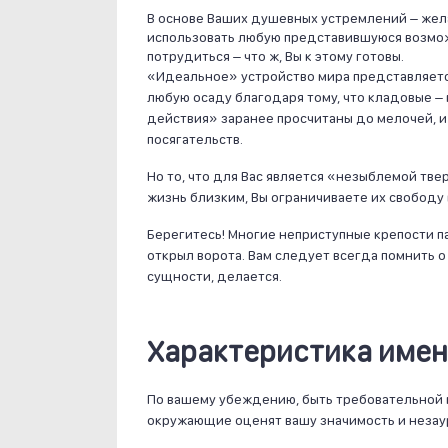
В основе Ваших душевных устремлений – жел
использовать любую представившуюся возмож
потрудиться – что ж, Вы к этому готовы.
«Идеальное» устройство мира представляетс
любую осаду благодаря тому, что кладовые –
действия» заранее просчитаны до мелочей, и
посягательств.
Но то, что для Вас является «незыблемой тве
жизнь близким, Вы ограничиваете их свободу
Берегитесь! Многие неприступные крепости па
открыл ворота. Вам следует всегда помнить о 
сущности, делается.
Характеристика имен
По вашему убеждению, быть требовательной мо
окружающие оценят вашу значимость и незау