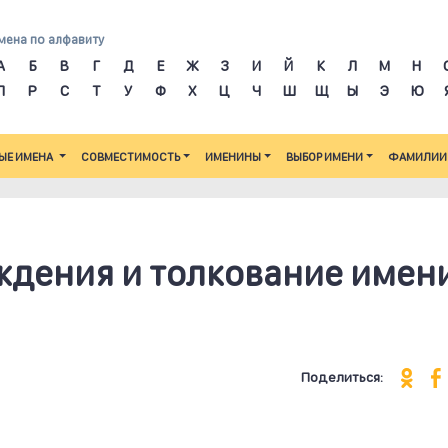
мена по алфавиту
А
Б
В
Г
Д
Е
Ж
З
И
Й
К
Л
М
Н
П
Р
С
Т
У
Ф
Х
Ц
Ч
Ш
Щ
Ы
Э
Ю
ЫЕ ИМЕНА
СОВМЕСТИМОСТЬ
ИМЕНИНЫ
ВЫБОР ИМЕНИ
ФАМИЛИИ
ждения и толкование имен
Поделиться: