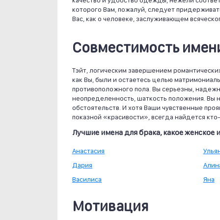
качество и удобство одежды, нежели соответ
которого Вам, пожалуй, следует придерживать
Вас, как о человеке, заслуживающем всяческ
Совместимость имени
Тэйт, логическим завершением романтических 
как Вы, были и остаетесь целью матримониа
противоположного пола. Вы серьезны, надежн
неопределенность, шаткость положения. Вы н
обстоятельств. И хотя Ваши чувственные про
показной «красивости», всегда найдется кто-т
Лучшие имена для брака, какое женское 
Анастасия
Улья
Дария
Алин
Василиса
Яна
Мотивация