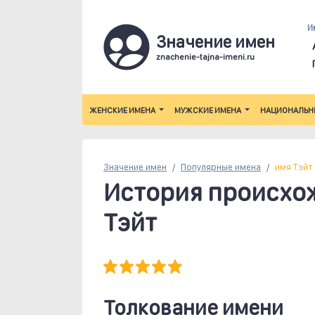
И
Значение имен
znachenie-tajna-imeni.ru
ЖЕНСКИЕ ИМЕНА
МУЖСКИЕ ИМЕНА
НАЦИОНАЛЬН
Значение имен
Популярные
имена
имя Тэйт
История происхо
Тэйт
Толкование имени