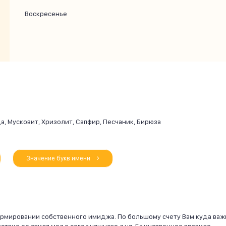
Воскресенье
а, Мусковит, Хризолит, Сапфир, Песчаник, Бирюза
Значение букв имени
ормировании собственного имиджа. По большому счету Вам куда ва