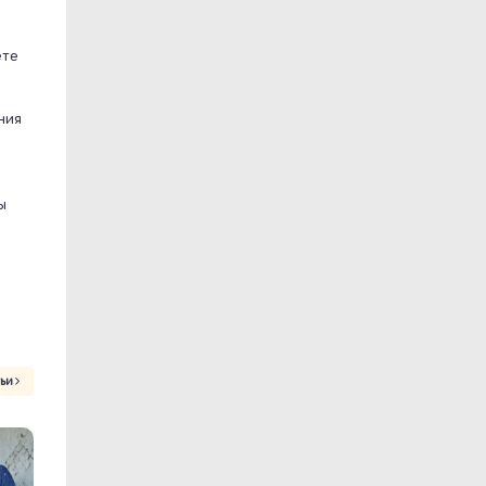
ете
ния
ы
тьи