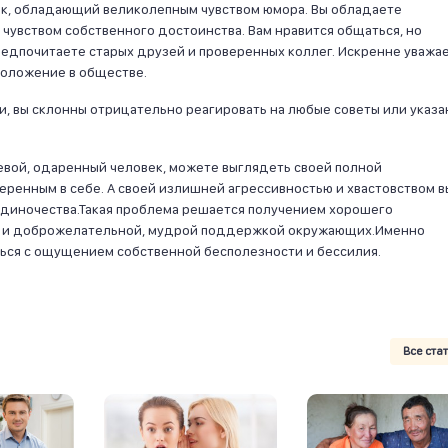
ик, обладающий великолепным чувством юмора. Вы обладаете
чувством собственного достоинства. Вам нравится общаться, но
едпочитаете старых друзей и проверенных коллег. Искренне уважа
положение в обществе.
и, вы склонны отрицательно реагировать на любые советы или указа
левой, одаренный человек, можете выглядеть своей полной
ренным в себе. А своей излишней агрессивностью и хвастовством в
одиночества.Такая проблема решается получением хорошего
й и доброжелательной, мудрой поддержкой окружающих.Именно
ся с ощущением собственной бесполезности и бессилия.
Все ста