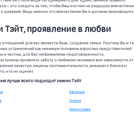
ствие ее стиля моде сегодняшнего дня. Единственное правило,
ся – это следить за тем, чтобы Ваш костюм не разрушал впечатлени
ого доверия. Ведь именно это впечатление Вы и должны производить
 Тэйт, проявление в любви
отношений для вас является брак, создание семьи. Поэтому Вы и та
льных устремлений как минимум половины взрослых представителей
ы и честны, для Вас неприемлемы недоговоренность,
астроены проявлять заботу о любимом человеке вне зависимости от
явления зачастую лишены сентиментальности, внешнего блеска и
о, кто их оценит.
имя лучше всего подходит имени Тэйт
на
Евгения
а
Олеся
Мирослава