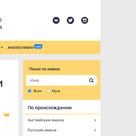
О
Я
NEW
АНАЛИЗ ИМЕНИ
Поиск по имени
и
Жен
Муж
По происхождению
Английские имена
Русские имена