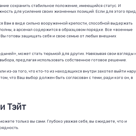
ание сохранить стабильное положение, имеющийся статус. И
ность для усиления своих жизненных позиций. Если для этого при
я Вам в виде сильно вооруженной крепости, способной выдержать
 полны, а арсенал содержится в образцовом порядке. Все «военные
 Вы готовы защищать себя и свою семью от любых внешних
рдыней», может стать тюрьмой для других. Навязывая свои взгляды 
 выбора, предлагая использовать собственное готовое решение.
ли из-за того, что кто-то из находящихся внутри захотел выйти нар
том, что Ваш выбор должен быть согласован с теми, ради кого он, в
и Тэйт
жете только вы сами. Глубоко уважая себя, вы ожидаете, что и
рядность.