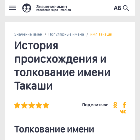
Значение имен
znachenie-tajna-imeni.ru
Значение имен
Популярные
имена
имя Такаши
История
происхождения и
толкование имени
Такаши
Поделиться:
Толкование имени