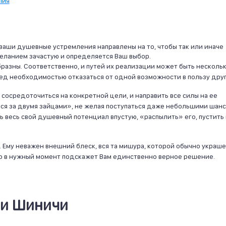
лия
ваши душевные устремления направлены на то, чтобы так или иначе
еланием зачастую и определяется Ваш выбор.
бразны. Соответственно, и путей их реализации может быть нескольк
ед необходимостью отказаться от одной возможности в пользу друг
 сосредоточиться на конкретной цели, и направить все силы на ее
ься за двумя зайцами», не желая поступаться даже небольшими шан
ть весь свой душевный потенциал впустую, «распылить» его, пустить
 Ему неважен внешний блеск, вся та мишура, которой обычно украш
но в нужный момент подскажет Вам единственно верное решение.
ни Шиничи