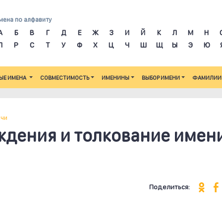
мена по алфавиту
А
Б
В
Г
Д
Е
Ж
З
И
Й
К
Л
М
Н
П
Р
С
Т
У
Ф
Х
Ц
Ч
Ш
Щ
Ы
Э
Ю
ЫЕ ИМЕНА
СОВМЕСТИМОСТЬ
ИМЕНИНЫ
ВЫБОР ИМЕНИ
ФАМИЛИИ
ичи
ждения и толкование имен
Поделиться: