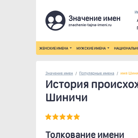
И
Значение имен
znachenie-tajna-imeni.ru
ЖЕНСКИЕ ИМЕНА
МУЖСКИЕ ИМЕНА
НАЦИОНАЛЬН
Значение имен
Популярные
имена
имя Шин
История происхо
Шиничи
Толкование имени