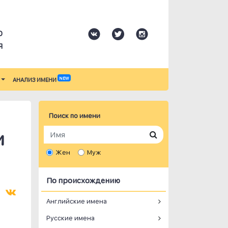
О
Я
NEW
АНАЛИЗ ИМЕНИ
Поиск по имени
и
Жен
Муж
По происхождению
Английские имена
Русские имена