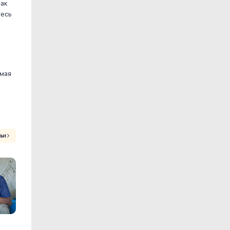
как
тесь
имая
тьи