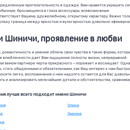
ределенную притязательность в одежде. Вам нравится украшать се
обычные, бросающиеся в глаза аксессуары, всевозможные
оответствует Вашему дружелюбному, открытому характеру. Важно тол
скольку граница между яркостью и вульгарностью довольно эфемерна
 Шиничи, проявление в любви
, романтичность и умение облечь свои чувства в такие формы, котор
ние влюбленности дает Вам ощущение полноты жизни, непрерывной
агаемом партнере черты прекрасного – поражает и восхищает. Одна
, стать обыденными и обязательными, как Ваш интерес к нам быстро
еносите легко, воспоминания о нем надолго остаются для Вас доволь
ть и анализировать мельчайшие детали и обстоятельства, сравнива
 имя лучше всего подходит имени Шиничи
рия
Элина
ия
Эмилия
яна