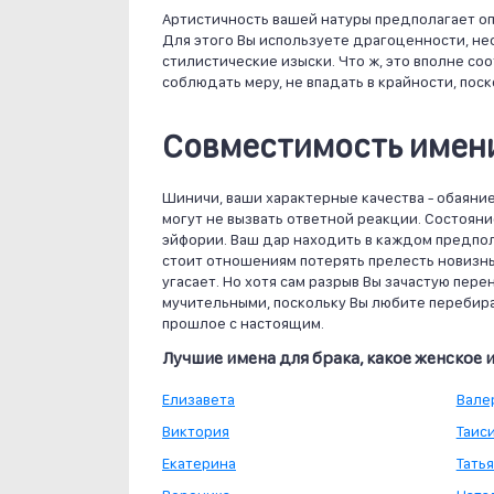
Артистичность вашей натуры предполагает оп
Для этого Вы используете драгоценности, не
стилистические изыски. Что ж, это вполне с
соблюдать меру, не впадать в крайности, по
Совместимость имени
Шиничи, ваши характерные качества - обаяние
могут не вызвать ответной реакции. Состоя
эйфории. Ваш дар находить в каждом предпол
стоит отношениям потерять прелесть новизны
угасает. Но хотя сам разрыв Вы зачастую пер
мучительными, поскольку Вы любите перебира
прошлое с настоящим.
Лучшие имена для брака, какое женское
Елизавета
Вале
Виктория
Таис
Екатерина
Тать