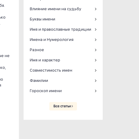
бя.
Влияние имени на судьбу
ько
Буквы имени
.
Имя и православные традиции
Имена и Нумерология
Разное
ые не
Имя и характер
ко,
Совместимость имен
но
Фамилии
я
Гороскоп имени
Все статьи