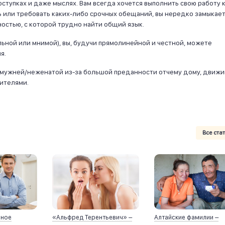
оступках и даже мыслях. Вам всегда хочется выполнить свою работу 
ь или требовать каких-либо срочных обещаний, вы нередко замыкае
ностью, с которой трудно найти общий язык.
ьной или мнимой), вы, будучи прямолинейной и честной, можете
я.
замужней/неженатой из-за большой преданности отчему дому, движ
ителями.
Все ста
йное
«Альфред Терентьевич» –
Алтайские фамилии –