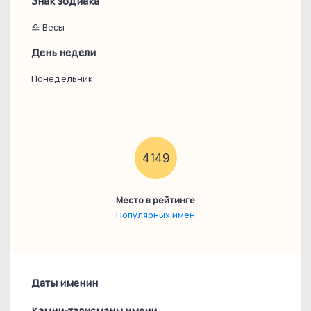
Знак зодиака
♎ Весы
День недели
Понедельник
4149
Место в рейтинге
Популярных имен
Даты именин
Камни-талисманы имени