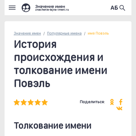
Значение имен
znachenie-tajna-imeni.ru
Значение имен
Популярные
имена
имя Повэль
История
происхождения и
толкование имени
Повэль
Поделиться:
Толкование имени