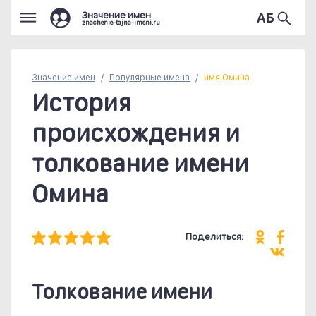
Значение имен
znachenie-tajna-imeni.ru
Значение имен
Популярные
имена
имя Омина
История
происхождения и
толкование имени
Омина
Поделиться:
Толкование имени