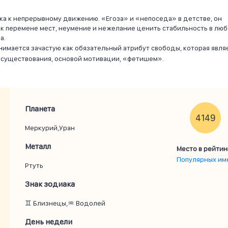
ка к непрерывному движению. «Егоза» и «непоседа» в детстве, он
ь к перемене мест, неумение и нежелание ценить стабильность в лю
а.
нимается зачастую как обязательный атрибут свободы, которая явля
 существования, основой мотивации, «фетишем».
Планета
4149
Меркурий,Уран
Металл
Место в рейтин
Популярных им
Ртуть
Знак зодиака
♊ Близнецы,♒ Водолей
День недели