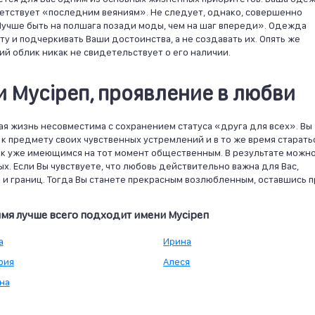
етствует «последним веяниям». Не следует, однако, совершенно
Лучше быть на полшага позади моды, чем на шаг впереди». Одежда
 и подчеркивать Ваши достоинства, а не создавать их. Опять же
ий облик никак не свидетельствует о его наличии.
 Мусiреп, проявление в любви
ная жизнь несовместима с сохранением статуса «друга для всех». Вы
к предмету своих чувственных устремлений и в то же время старать
к уже имеющимся на тот момент общественным. В результате можн
ых. Если Вы чувствуете, что любовь действительно важна для Вас,
 и границ. Тогда Вы станете прекрасным возлюбленным, оставшись п
имя лучше всего подходит имени Мусiреп
а
Ирина
рия
Алеся
на