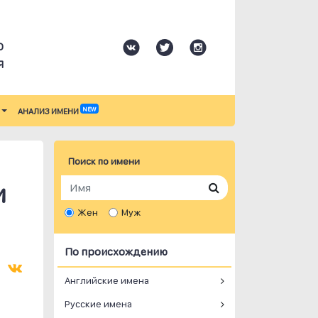
О
Я
NEW
АНАЛИЗ ИМЕНИ
Поиск по имени
и
Жен
Муж
По происхождению
Английские имена
Русские имена