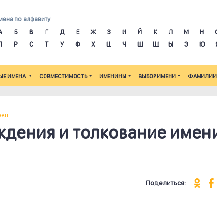
мена по алфавиту
А
Б
В
Г
Д
Е
Ж
З
И
Й
К
Л
М
Н
П
Р
С
Т
У
Ф
Х
Ц
Ч
Ш
Щ
Ы
Э
Ю
ЫЕ ИМЕНА
СОВМЕСТИМОСТЬ
ИМЕНИНЫ
ВЫБОР ИМЕНИ
ФАМИЛИИ
реп
ждения и толкование имен
Поделиться: