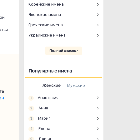
Корейские имена
Японские имена
бой
Греческие имена
ется
Украинские имена
Полный список
Популярные имена
Женские
Мужские
ге
Анастасия
ен
1
Анна
2
Мария
3
Елена
4
Дарья
5