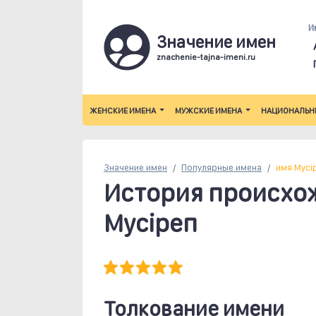
И
Значение имен
znachenie-tajna-imeni.ru
ЖЕНСКИЕ ИМЕНА
МУЖСКИЕ ИМЕНА
НАЦИОНАЛЬН
Значение имен
Популярные
имена
имя Мусi
История происхо
Мусiреп
Толкование имени