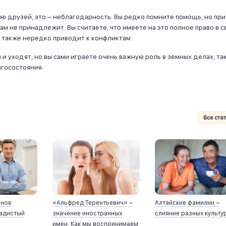
ю друзей, это – неблагодарность. Вы редко помните помощь, но при
ам не принадлежит. Вы считаете, что имеете на это полное право в с
д также нередко приводит к конфликтам.
и уходят, но вы сами играете очень важную роль в земных делах, так
госостояния.
Все ста
йное
«Альфред Терентьевич» –
Алтайские фамилии –
ладистый
значение иностранных
слияние разных культу
имен. Как мы воспринимаем