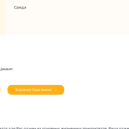
Среда
Цинкит.
Значение букв имени
ется для Вас одним из основных жизненных приоритетов. Ваша оде