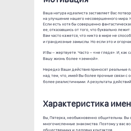
Ваша натура идеалиста заставляет Вас потво
на улучшение нашего несовершенного мира. Н
Если есть хотя бы совершенно фантастическа
ее, отказавшись от того, что буквально лежит
Вам часто кажется, что никто в мире не спос
и грандиозные замыслы. Но если это и огорча
И Вы – жертвуете. Часто – «не глядя». И, как
Вашу жизнь более «земной».
Нередко Ваши действия приносят реальные п
над тем, что, имей Вы более прочные связи 
более реалистичными. А результаты действий
Характеристика имен
Вы, Пятерка, необыкновенно общительны. Вы
многочисленные знакомства. Поэтому у вас в
общественных и деловых контактов.