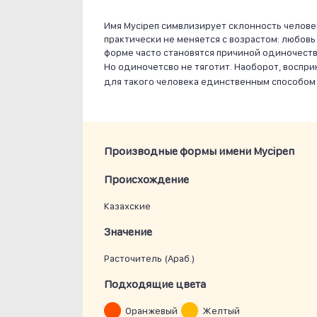
Имя Мусiреп симвлизирует склонность челове
практически не меняется с возрастом: любов
форме часто становятся причиной одиночеств
Но одиночетсво не тяготит. Наоборот, воспри
для такого человека единственным способом
Производные формы имени Мусiреп
Проиcхождение
Казахские
Значение
Расточитель (араб.)
Подходящие цвета
Оранжевый
Желтый