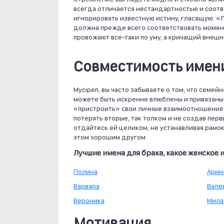
всегда отличается нестандартностью и соотв
игнорировать известную истину, гласящую: «
должна прежде всего соответствовать моменту
провожают все-таки по уму, а кричащий внешн
Совместимость имени
Мусiреп, вы часто забываете о том, что семей
можете быть искренне влюблены и привязаны 
«пристроить» свои личные взаимоотношения 
потерять вторые, так толком и не создав перв
отдайтесь ей целиком, не устанавливая рамок
этом хорошим другом.
Лучшие имена для брака, какое женское 
Полина
Арин
Варвара
Вале
Вероника
Мила
Мотивация