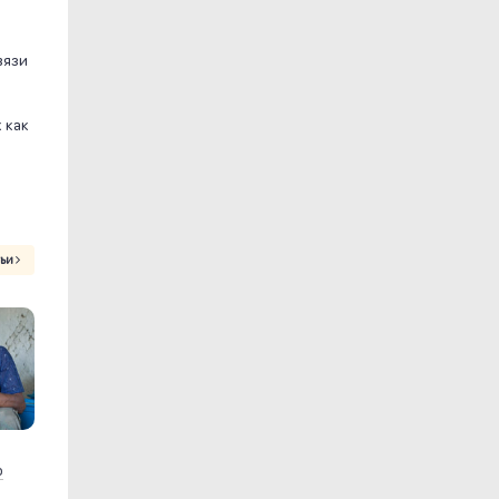
вязи
 как
тьи
р