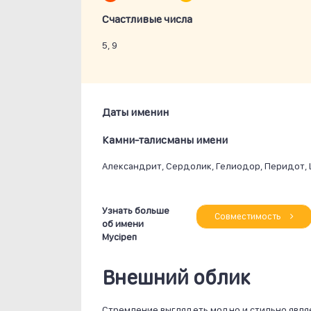
Счастливые числа
5, 9
Даты именин
Камни-талисманы имени
Александрит, Сердолик, Гелиодор, Перидот, 
Узнать больше
Совместимость
об имени
Мусiреп
Внешний облик
Стремление выглядеть модно и стильно явля