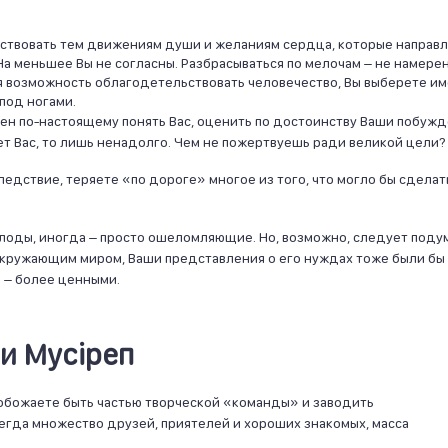
рствовать тем движениям души и желаниям сердца, которые направ
а меньшее Вы не согласны. Разбрасываться по мелочам – не намерен
я возможность облагодетельствовать человечество, Вы выберете и
 под ногами.
обен по-настоящему понять Вас, оценить по достоинству Ваши побуж
ет Вас, то лишь ненадолго. Чем не пожертвуешь ради великой цели?
 следствие, теряете «по дороге» многое из того, что могло бы сделат
лоды, иногда – просто ошеломляющие. Но, возможно, следует поду
с окружающим миром, Ваши представления о его нуждах тоже были бы
 – более ценными.
и Мусiреп
 обожаете быть частью творческой «команды» и заводить
сегда множество друзей, приятелей и хороших знакомых, масса