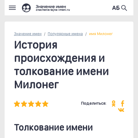
Значение имен
znachenie-tajna-imeni.ru
Значение имен
Популярные
имена
имя Милонег
История
происхождения и
толкование имени
Милонег
Поделиться:
Толкование имени