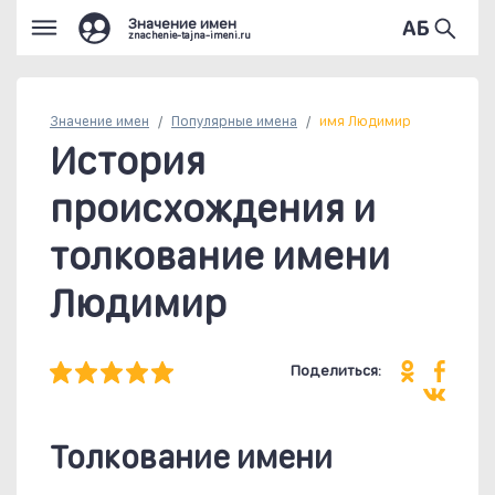
Значение имен
znachenie-tajna-imeni.ru
Значение имен
Популярные
имена
имя Людимир
История
происхождения и
толкование имени
Людимир
Поделиться:
Толкование имени