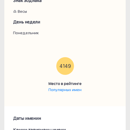
Знак зодиака
♎ Весы
День недели
Понедельник
4149
Место в рейтинге
Популярных имен
Даты именин
Камни-талисманы имени