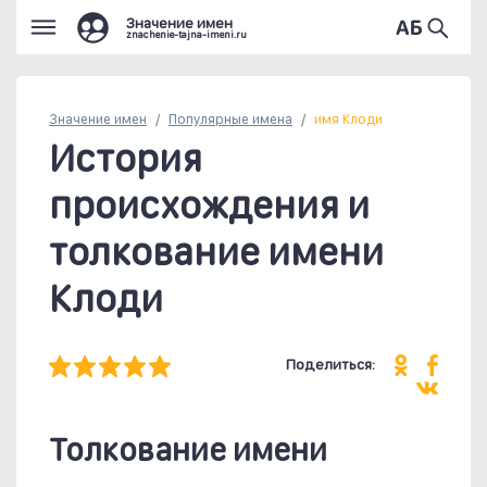
Значение имен
znachenie-tajna-imeni.ru
Значение имен
Популярные
имена
имя Клоди
История
происхождения и
толкование имени
Клоди
Поделиться:
Толкование имени