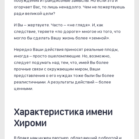
побуждения и грандиозные замыслы. Но если это и
огорчает Вас, то лишь ненадолго. Чем не пожертвуешь
ради великой цели?
И Вы – жертвуете. Часто – «не глядя». И, как
следствие, теряете «по дороге» многое из того, что
могло бы сделать Вашу жизнь более «земной».
Нередко Ваши действия приносят реальные плоды,
иногда – просто ошеломляющие. Но, возможно,
следует подумать над тем, что, имей Вы более
прочные связи с окружающим миром, Ваши
представления о его нуждах тоже были бы более
реалистичными. А результаты действий – более
ценными.
Характеристика имени
Хироми
В браке нам нужен партнер, обладающий добротой и