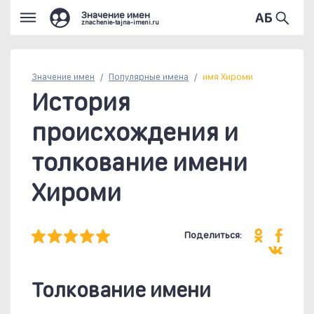
Значение имен
znachenie-tajna-imeni.ru
Значение имен
Популярные
имена
имя Хироми
История
происхождения и
толкование имени
Хироми
Поделиться:
Толкование имени