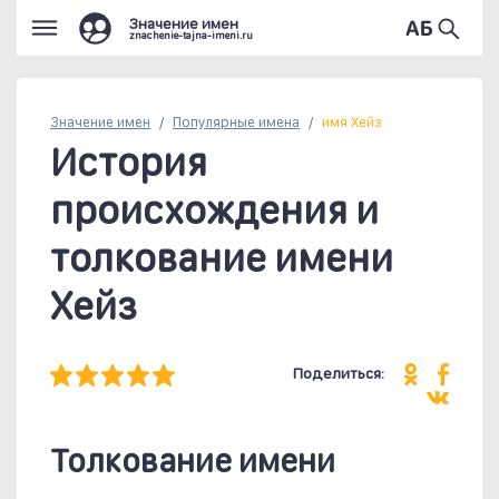
Значение имен
znachenie-tajna-imeni.ru
Значение имен
Популярные
имена
имя Хейз
История
происхождения и
толкование имени
Хейз
Поделиться:
Толкование имени