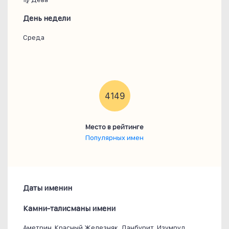
День недели
Среда
4149
Место в рейтинге
Популярных имен
Даты именин
Камни-талисманы имени
Аметрин, Красный Железняк, Данбурит, Изумруд,