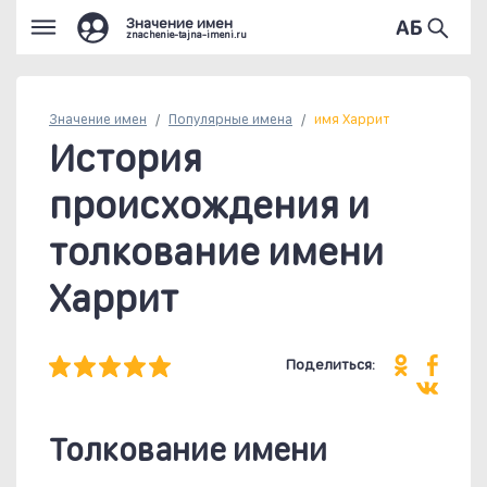
Значение имен
znachenie-tajna-imeni.ru
Значение имен
Популярные
имена
имя Харрит
История
происхождения и
толкование имени
Харрит
Поделиться:
Толкование имени