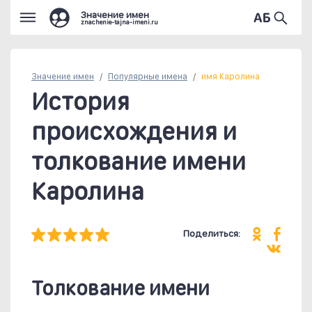
Значение имен
znachenie-tajna-imeni.ru
Значение имен
Популярные
имена
имя Каролина
История
происхождения и
толкование имени
Каролина
Поделиться:
Толкование имени