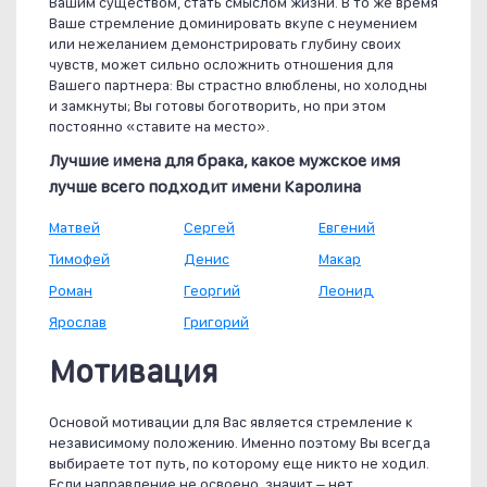
Вашим существом, стать смыслом жизни. В то же время
Ваше стремление доминировать вкупе с неумением
или нежеланием демонстрировать глубину своих
чувств, может сильно осложнить отношения для
Вашего партнера: Вы страстно влюблены, но холодны
и замкнуты; Вы готовы боготворить, но при этом
постоянно «ставите на место».
Лучшие имена для брака, какое мужское имя
лучше всего подходит имени Каролина
Матвей
Сергей
Евгений
Тимофей
Денис
Макар
Роман
Георгий
Леонид
Ярослав
Григорий
Мотивация
Основой мотивации для Вас является стремление к
независимому положению. Именно поэтому Вы всегда
выбираете тот путь, по которому еще никто не ходил.
Если направление не освоено, значит – нет