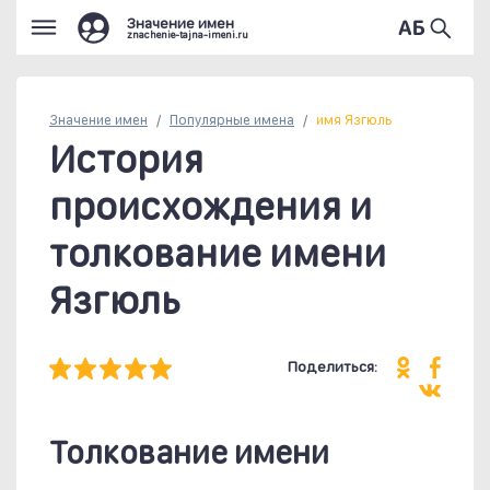
Значение имен
znachenie-tajna-imeni.ru
Значение имен
Популярные
имена
имя Язгюль
История
происхождения и
толкование имени
Язгюль
Поделиться:
Толкование имени