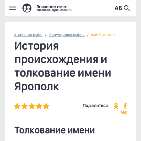
Значение имен
znachenie-tajna-imeni.ru
Значение имен
Популярные
имена
имя Ярополк
История
происхождения и
толкование имени
Ярополк
Поделиться:
Толкование имени