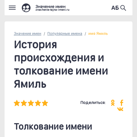
Значение имен
znachenie-tajna-imeni.ru
Значение имен
Популярные
имена
имя Ямиль
История
происхождения и
толкование имени
Ямиль
Поделиться:
Толкование имени