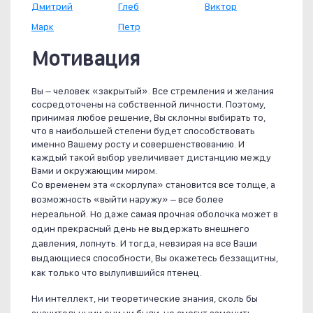
Дмитрий
Глеб
Виктор
Марк
Петр
Мотивация
Вы – человек «закрытый». Все стремления и желания
сосредоточены на собственной личности. Поэтому,
принимая любое решение, Вы склонны выбирать то,
что в наибольшей степени будет способствовать
именно Вашему росту и совершенствованию. И
каждый такой выбор увеличивает дистанцию между
Вами и окружающим миром.
Со временем эта «скорлупа» становится все толще, а
возможность «выйти наружу» – все более
нереальной. Но даже самая прочная оболочка может в
один прекрасный день не выдержать внешнего
давления, лопнуть. И тогда, невзирая на все Ваши
выдающиеся способности, Вы окажетесь беззащитны,
как только что вылупившийся птенец.
Ни интеллект, ни теоретические знания, сколь бы
значительными они ни были, не смогут заменить