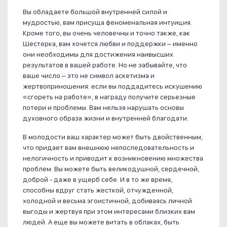
Вы обладаете большой внутренней силой и
мудростью, вам присуща феноменальная интуиция.
Кроме того, вы очень человечны и точно также, как
Шестерка, вам хочется любви и поддержки – именно
они необходимы для достижения наивысших
результатов в вашей работе. Но не забывайте, что
ваше число – это не символ аскетизма и
жертвоприношения: если вы поддадитесь искушению
«сгореть на работе», в награду получите серьезные
потери и проблемы. Вам нельзя нарушать основы
духовного образа жизни и внутренней благодати.
В молодости ваш характер может быть двойственным,
что придает вам внешнюю непоследовательность и
нелогичность и приводит к возникновению множества
проблем. Вы можете быть великодушной, сердечной,
доброй - даже в ущерб себе. И в то же время,
способны вдруг стать жесткой, отчужденной,
холодной и весьма эгоистичной, добиваясь личной
выгоды и жертвуя при этом интересами близких вам
людей. А еще вы можете витать в облаках, быть