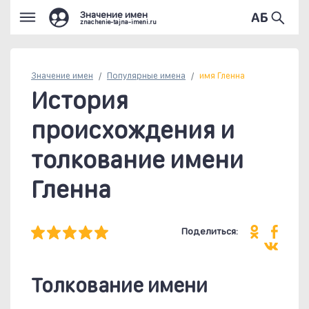
Значение имен
znachenie-tajna-imeni.ru
Значение имен
Популярные
имена
имя Гленна
История
происхождения и
толкование имени
Гленна
Поделиться:
Толкование имени