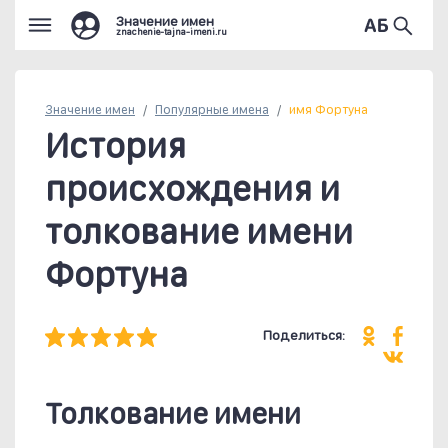
Значение имен
znachenie-tajna-imeni.ru
Значение имен
Популярные
имена
имя Фортуна
История
происхождения и
толкование имени
Фортуна
Поделиться:
Толкование имени