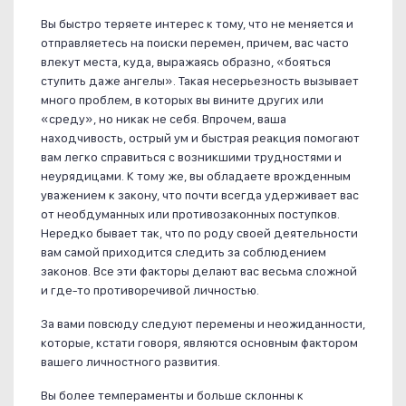
Вы быстро теряете интерес к тому, что не меняется и
отправляетесь на поиски перемен, причем, вас часто
влекут места, куда, выражаясь образно, «бояться
ступить даже ангелы». Такая несерьезность вызывает
много проблем, в которых вы вините других или
«среду», но никак не себя. Впрочем, ваша
находчивость, острый ум и быстрая реакция помогают
вам легко справиться с возникшими трудностями и
неурядицами. К тому же, вы обладаете врожденным
уважением к закону, что почти всегда удерживает вас
от необдуманных или противозаконных поступков.
Нередко бывает так, что по роду своей деятельности
вам самой приходится следить за соблюдением
законов. Все эти факторы делают вас весьма сложной
и где-то противоречивой личностью.
За вами повсюду следуют перемены и неожиданности,
которые, кстати говоря, являются основным фактором
вашего личностного развития.
Вы более темпераменты и больше склонны к