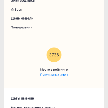
Знак зодиака
♎ Весы
День недели
Понедельник
3738
Место в рейтинге
Популярных имен
Даты именин
Камни-талисманы имени