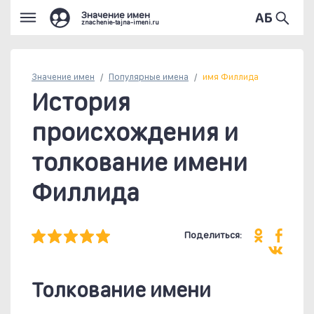
Значение имен
znachenie-tajna-imeni.ru
Значение имен
Популярные
имена
имя Филлида
История
происхождения и
толкование имени
Филлида
Поделиться:
Толкование имени