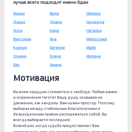
лучше всего подходит имени Эдан
Марья
Вера
Марина
Дарья
Диана
Надежда
Анна
Кира
Наталья
Виктория
Яна
Мирослава
Ксения
Евгения
Майя
Ульяна
Елена
Милена
Ева
Амина
Мотивация
Вы всем сердцем стремитесь к свободе. Любые рамки
и ограничения тяготят Вашу душу, сковывая ее
движения, как кандалы. Вам нужен простор. Поэтому,
выбирая между стабильным благополучием и
безраздельным правом распоряжаться собой, Вы
всегда выбираете последнее.
Всякий раз, когда судьба предоставляет Вам
возможность хоть как-то разнообразить свою жизнь,