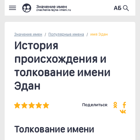
Значение имен
znachenie-tajna-imeni.ru
Значение имен
Популярные
имена
имя Эдан
История
происхождения и
толкование имени
Эдан
Поделиться:
Толкование имени