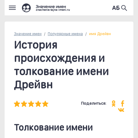
Значение имен
znachenie-tajna-imeni.ru
Значение имен
Популярные
имена
имя Дрейвн
История
происхождения и
толкование имени
Дрейвн
Поделиться:
Толкование имени