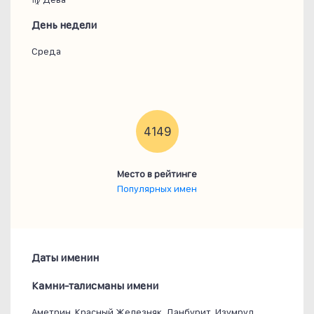
День недели
Среда
4149
Место в рейтинге
Популярных имен
Даты именин
Камни-талисманы имени
Аметрин, Красный Железняк, Данбурит, Изумруд,