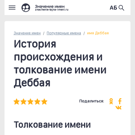
Значение имен
znachenie-tajna-imeni.ru
Значение имен
Популярные
имена
имя Деббая
История
происхождения и
толкование имени
Деббая
Поделиться:
Толкование имени