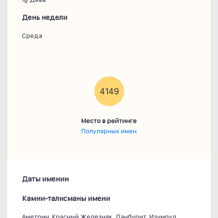
День недели
Среда
4149
Место в рейтинге
Популярных имен
Даты именин
Камни-талисманы имени
Аметрин, Красный Железняк, Данбурит, Изумруд,