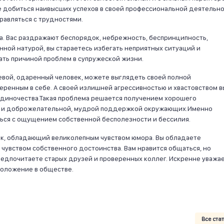
те добиться наивысших успехов в своей профессиональной деятельно
равляться с трудностями.
а. Вас раздражают беспорядок, небрежность, беспринципность,
нной натурой, вы стараетесь избегать неприятных ситуаций и
ать причиной проблем в супружеской жизни.
левой, одаренный человек, можете выглядеть своей полной
ренным в себе. А своей излишней агрессивностью и хвастовством в
одиночества.Такая проблема решается получением хорошего
й и доброжелательной, мудрой поддержкой окружающих.Именно
ся с ощущением собственной бесполезности и бессилия.
ик, обладающий великолепным чувством юмора. Вы обладаете
чувством собственного достоинства. Вам нравится общаться, но
едпочитаете старых друзей и проверенных коллег. Искренне уважа
положение в обществе.
Все ста