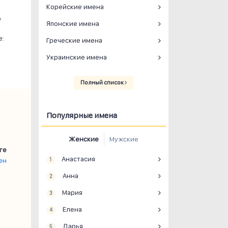
Корейские имена
о
Японские имена
е:
Греческие имена
Украинские имена
Полный список
Популярные имена
Женские
Мужские
ге
Анастасия
ен
1
Анна
2
Мария
3
Елена
4
Дарья
5