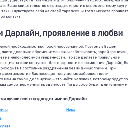
оды существуют в том числе и для пополнения вашего словарного за
, это Ваше свидетельство о принадлежности к определенному кругу,
 так Вы чувствуете себя «в своей тарелке», и тогда можете проявля
ой контакт.
 Дарлайн, проявление в любви
евной необходимостью, порой неосознанной. Поэтому в Вашем
 часто довольно обременительная, и заботливость, порой граничащ
ете в непоколебимой уверенности, что все делаете правильно и
реакции на свои поступки - благодарности и восхищения. Дарлайн, В
 приходите в состояние раздражения без видимых причин. При
ах досягаемости» Вас посещает ощущение заброшенности,
что Вам на самом деле нужно – это найти человека, которому будут по
Ваша самоотверженная преданность. Тогда союз будет длительным и
 имя лучше всего подходит имени Дарлайн
лина
Ника
я
слава