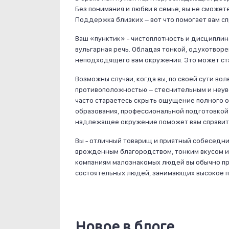
Без понимания и любви в семье, вы не сможе
Поддержка близких – вот что помогает вам сп
Ваш «пунктик» - чистоплотность и дисциплин
вульгарная речь. Обладая тонкой, одухотворе
неподходящего вам окружения. Это может ст
Возможны случаи, когда вы, по своей сути во
противоположностью – стеснительным и неуве
часто стараетесь скрыть ощущение полного 
образования, профессиональной подготовко
надлежащее окружение поможет вам справить
Вы - отличный товарищ и приятный собеседн
врожденным благородством, тонким вкусом и 
компаниям малознакомых людей вы обычно пр
состоятельных людей, занимающих высокое 
Новое в блоге