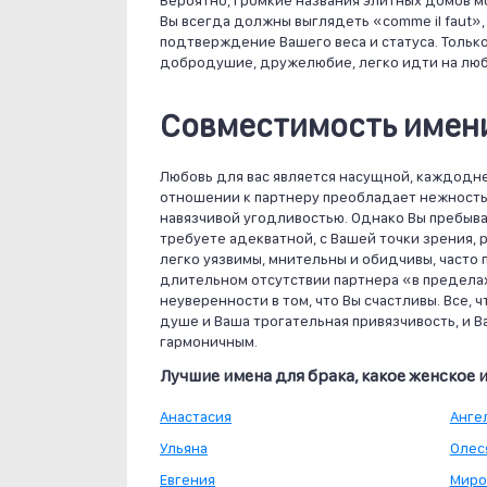
Вероятно, громкие названия элитных домов м
Вы всегда должны выглядеть «comme il faut»
подтверждение Вашего веса и статуса. Только
добродушие, дружелюбие, легко идти на люб
Совместимость имени
Любовь для вас является насущной, каждодн
отношении к партнеру преобладает нежность,
навязчивой угодливостью. Однако Вы пребыва
требуете адекватной, с Вашей точки зрения, 
легко уязвимы, мнительны и обидчивы, часто
длительном отсутствии партнера «в предел
неуверенности в том, что Вы счастливы. Все, 
душе и Ваша трогательная привязчивость, и 
гармоничным.
Лучшие имена для брака, какое женское
Анастасия
Анге
Ульяна
Олес
Евгения
Миро