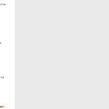
сти.
ы
ете
тьи