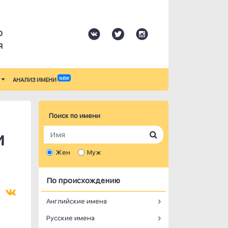
О
Я
NEW
АНАЛИЗ ИМЕНИ
Поиск по имени
и
Жен
Муж
По происхождению
Английские имена
Русские имена