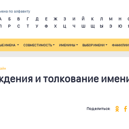
мена по алфавиту
А
Б
В
Г
Д
Е
Ж
З
И
Й
К
Л
М
Н
П
Р
С
Т
У
Ф
Х
Ц
Ч
Ш
Щ
Ы
Э
Ю
ЫЕ ИМЕНА
СОВМЕСТИМОСТЬ
ИМЕНИНЫ
ВЫБОР ИМЕНИ
ФАМИЛИИ
айн
ждения и толкование имен
Поделиться: