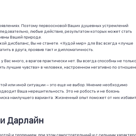
проявлениях. Поэтому первоосновой Ваших душевных устремлений
 Следовательно, любые действия, результатом которых может стать
ивны Вашей природе.
такой дисбаланс, Вы не станете. «Худой мир» для Вас всегда «лучше
атить в друга, проявив такт и дипломатичность.
 у Вас много, а врагов практически нет. Вы всегда способны не тольк
ть лучшие чувства» в человеке, настроенном негативно по отношен
в той или иной ситуации – это еще не выбор. Мнение необходимо
подводит Ваша нерешительность. Это не робость и не боязнь
оиска наилучшего варианта. Жизненный опыт поможет от них избавит
ни Дарлайн
отой и терпением, при этом самостоятельный и с сильным характер