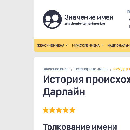
И
Значение имен
znachenie-tajna-imeni.ru
ЖЕНСКИЕ ИМЕНА
МУЖСКИЕ ИМЕНА
НАЦИОНАЛЬН
Значение имен
Популярные
имена
имя Дарл
История происхо
Дарлайн
Толкование имени