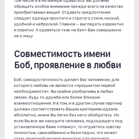
том числе и в ее манере одеваться. Вы должны
обращать особое внимание прежде всего на качество
приобретаемых вещей. Отдавать предпочтение
следует одежде простого и строгого стиля, ноской,
удобной и неброской. Главное – выглядеть корректно
и опрятно. А одеваться «как на бал» Вам совершенно
не к лицу.
Совместимость имени
Боб, проявление в любви
Боб, самодостаточность делает Вас человеком, для
которого любовь не является «предметом первой
необходимости». Вы крайне разборчивы в любых
связях, будь то дружба или более близкие
взаимоотношения. И в том, и в другом случае партнер
должен соответствовать Вашим критериям идеала
абсолютно, иначе Вы легко без него обойдетесь. Но
если Вы все же находите человека, подходящего под
установленную Вами «планку», то отдаетесь чувству
полностью, самозабвенно и безоглядно, что может
стать приятной неожиданностью для партнера,