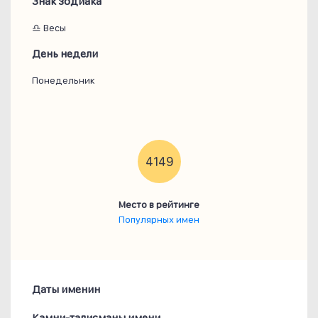
Знак зодиака
♎ Весы
День недели
Понедельник
4149
Место в рейтинге
Популярных имен
Даты именин
Камни-талисманы имени