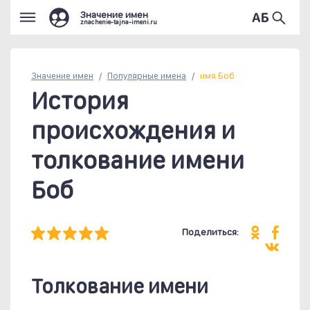
Значение имен
znachenie-tajna-imeni.ru
Значение имен
Популярные
имена
имя Боб
История
происхождения и
толкование имени
Боб
Поделиться:
Толкование имени