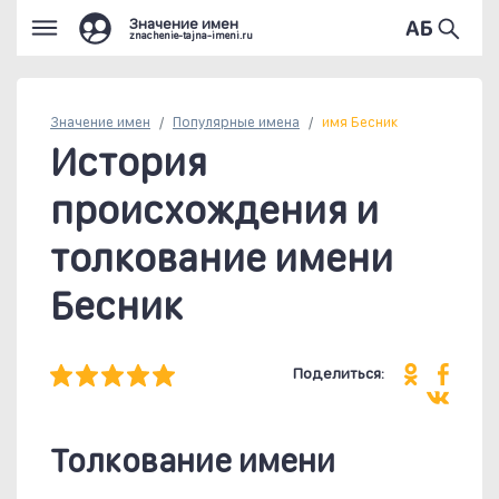
Значение имен
znachenie-tajna-imeni.ru
Значение имен
Популярные
имена
имя Бесник
История
происхождения и
толкование имени
Бесник
Поделиться:
Толкование имени