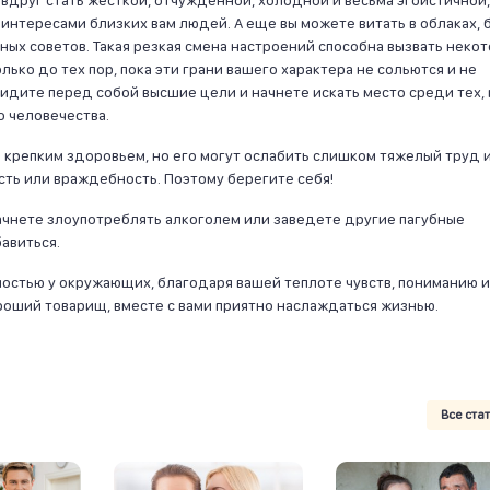
ы вдруг стать жесткой, отчужденной, холодной и весьма эгоистичной,
интересами близких вам людей. А еще вы можете витать в облаках, 
ных советов. Такая резкая смена настроений способна вызвать неко
ько до тех пор, пока эти грани вашего характера не сольются и не
идите перед собой высшие цели и начнете искать место среди тех, 
 человечества.
я крепким здоровьем, но его могут ослабить слишком тяжелый труд 
сть или враждебность. Поэтому берегите себя!
начнете злоупотреблять алкоголем или заведете другие пагубные
бавиться.
ностью у окружающих, благодаря вашей теплоте чувств, пониманию и
роший товарищ, вместе с вами приятно наслаждаться жизнью.
Все ста