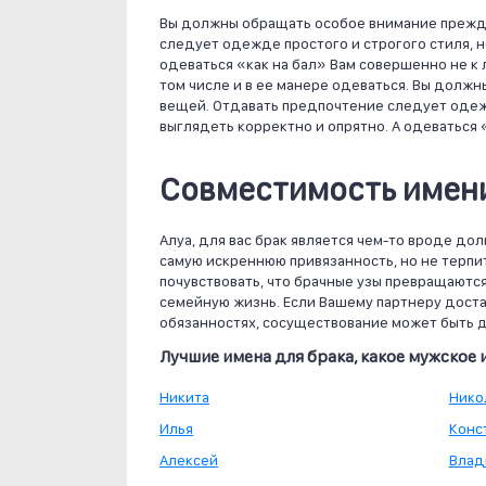
Вы должны обращать особое внимание прежде
следует одежде простого и строгого стиля, н
одеваться «как на бал» Вам совершенно не к
том числе и в ее манере одеваться. Вы долж
вещей. Отдавать предпочтение следует одежд
выглядеть корректно и опрятно. А одеваться 
Совместимость имени
Алуа, для вас брак является чем-то вроде до
самую искреннюю привязанность, но не терпит
почувствовать, что брачные узы превращаются
семейную жизнь. Если Вашему партнеру доста
обязанностях, сосуществование может быть д
Лучшие имена для брака, какое мужское 
Никита
Нико
Илья
Конс
Алексей
Влад