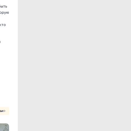
быть
торую
кто
и
тьи