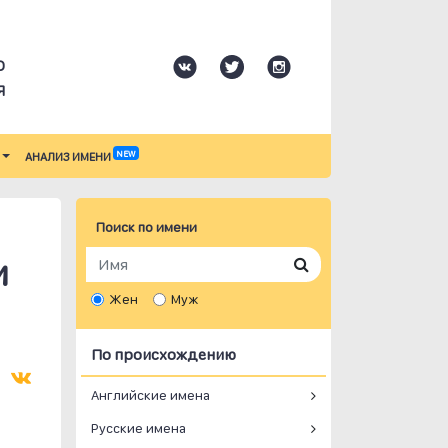
О
Я
NEW
АНАЛИЗ ИМЕНИ
Поиск по имени
и
Жен
Муж
По происхождению
Английские имена
Русские имена