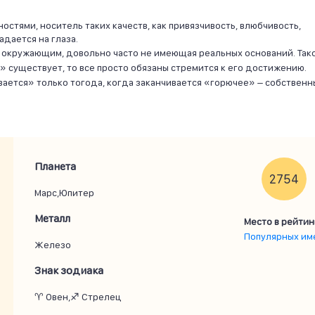
остями, носитель таких качеств, как привязчивость, влюбчивость,
адается на глаза.
к окружающим, довольно часто не имеющая реальных оснований. Так
» существует, то все просто обязаны стремится к его достижению.
ается» только тогода, когда заканчивается «горючее» – собственн
Планета
2754
Марс,Юпитер
Металл
Место в рейтин
Популярных им
Железо
Знак зодиака
♈ Овен,♐ Стрелец