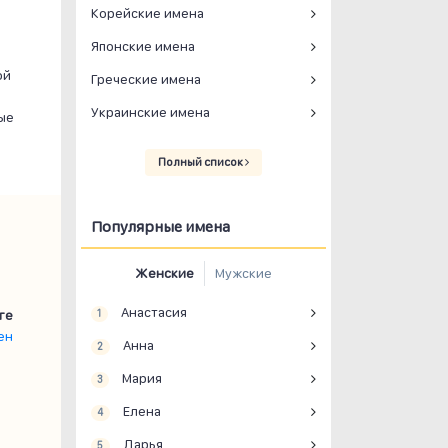
Корейские имена
Японские имена
ой
Греческие имена
Украинские имена
ые
Полный список
Популярные имена
Женские
Мужские
Анастасия
ге
1
ен
Анна
2
Мария
3
Елена
4
Дарья
5