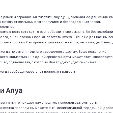
 рамки и ограничения тяготят Вашу душу, сковывая ее движения, ка
рая между стабильным благополучием и безраздельным правом
оследнее.
возможность хоть как-то разнообразить свою жизнь, Вы без колебан
вого, еще непознанного. «Обрастать мхом» – явно не для Вас. Вы ле
стоятельствам. Сам процесс движения – это то, чего жаждет Ваша д
икогда не заменят одного «сердечного друга». Ваше нежелание
останавливаться» на одной привязанности, может стать впоследств
 Вас, одиночества, с которым Вам трудно будет смириться.
 когда свобода перестанет приносить радость.
и Алуа
твенным, что придает вам внешнюю непоследовательность и
ножества проблем. Вы можете быть великодушной, сердечной, добро