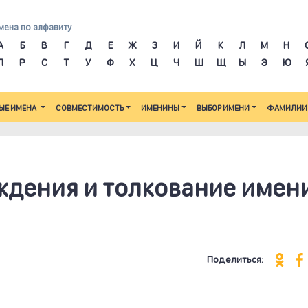
мена по алфавиту
А
Б
В
Г
Д
Е
Ж
З
И
Й
К
Л
М
Н
П
Р
С
Т
У
Ф
Х
Ц
Ч
Ш
Щ
Ы
Э
Ю
ЫЕ ИМЕНА
СОВМЕСТИМОСТЬ
ИМЕНИНЫ
ВЫБОР ИМЕНИ
ФАМИЛИИ
ждения и толкование имен
Поделиться: