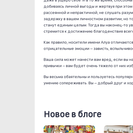
даже в ущерб себе. И в то же время, способн
добиваясь личной выгоды и жертвуя при этом 
рассеянной и непрактичной, не слушать разум
задержку в вашем личностном развитии, но тол
станут единым целым. Тогда вы наконец-то ув
стремится к достижению благоденствия всего
Как правило, носители имени Алуа отличаютс
отрицательные эмоции – зависть, вспыльчиво
Ваша сила может нанести вам вред, если вы 
привычки – вам будет очень тяжело от них из
Вы весьма обаятельны и пользуетесь популяр
умению сопереживать. Вы – добрый друг и хо
Новое в блоге