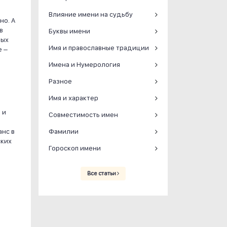
Влияние имени на судьбу
но. А
в
Буквы имени
мых
Имя и православные традиции
е –
Имена и Нумерология
Разное
Имя и характер
 и
Совместимость имен
анс в
Фамилии
ских
Гороскоп имени
Все статьи