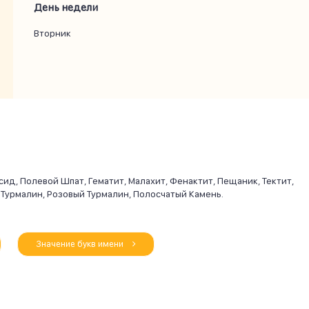
День недели
Вторник
д, Полевой Шпат, Гематит, Малахит, Фенактит, Пещаник, Тектит,
 Турмалин, Розовый Турмалин, Полосчатый Камень.
Значение букв имени