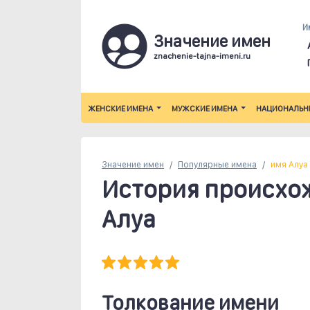
И
Значение имен
znachenie-tajna-imeni.ru
ЖЕНСКИЕ ИМЕНА
МУЖСКИЕ ИМЕНА
НАЦИОНАЛЬН
Значение имен
Популярные
имена
имя Алуа
История происхо
Алуа
Толкование имени