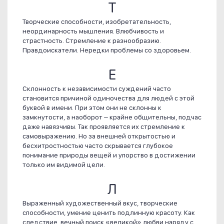
Т
Творческие способности, изобретательность,
неординарность мышления. Влюбчивость и
страстность. Стремление к разнообразию.
Правдоискатели. Нередки проблемы со здоровьем.
Е
Склонность к независимости суждений часто
становится причиной одиночества для людей с этой
буквой в имени. При этом они не склонны к
замкнутости, а наоборот – крайне общительны, подчас
даже навязчивы. Так проявляется их стремление к
самовыражению. Но за внешней открытостью и
бесхитростностью часто скрывается глубокое
понимание природы вещей и упорство в достижении
только им видимой цели.
Л
Выраженный художественный вкус, творческие
способности, умение ценить подлинную красоту. Как
следствие, вечный поиск «великой» любви наряду с