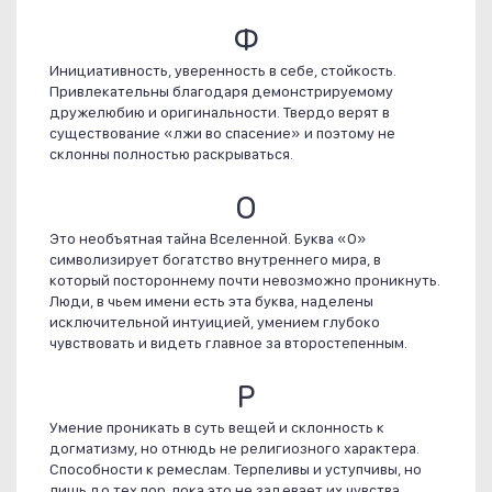
Ф
Инициативность, уверенность в себе, стойкость.
Привлекательны благодаря демонстрируемому
дружелюбию и оригинальности. Твердо верят в
существование «лжи во спасение» и поэтому не
склонны полностью раскрываться.
О
Это необъятная тайна Вселенной. Буква «О»
символизирует богатство внутреннего мира, в
который постороннему почти невозможно проникнуть.
Люди, в чьем имени есть эта буква, наделены
исключительной интуицией, умением глубоко
чувствовать и видеть главное за второстепенным.
Р
Умение проникать в суть вещей и склонность к
догматизму, но отнюдь не религиозного характера.
Способности к ремеслам. Терпеливы и уступчивы, но
лишь до тех пор, пока это не задевает их чувства