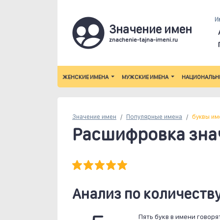
И
Значение имен
znachenie-tajna-imeni.ru
ЖЕНСКИЕ ИМЕНА
МУЖСКИЕ ИМЕНА
НАЦИОНАЛЬН
Значение имен
Популярные
имена
буквы им
Расшифровка зна
Анализ по количеству
Пять букв в имени говоря