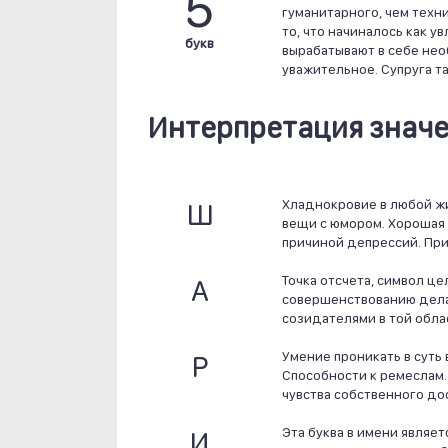
5
гуманитарного, чем техн
то, что начиналось как у
букв
вырабатывают в себе не
уважительное. Супруга т
Интерпретация значе
Ш
Хладнокровие в любой жи
вещи с юмором. Хорошая 
причиной депрессий. При
А
Точка отсчета, символ ц
совершенствованию делае
созидателями в той обла
Р
Умение проникать в суть
Способности к ремеслам. 
чувства собственного до
И
Эта буква в имени являе