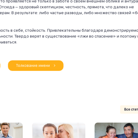
то проявляется не только в заботе о своем внешнем облике и антур
Отсюда – здоровый скептицизм, честность, прямота, что далеко не
ерам. В результате: либо частые разводы, либо множество связей «б
ость в себе, стойкость. Привлекательны благодаря демонстрируем
ости. Твердо верят в существование «лжи во спасение» и поэтому 
ываться.
Толкование имени
Все ста