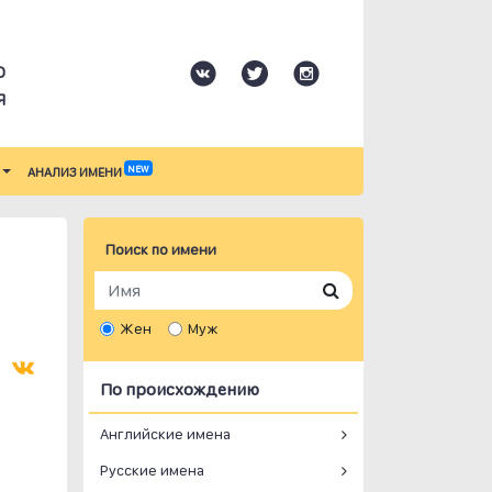
О
Я
NEW
АНАЛИЗ ИМЕНИ
Поиск по имени
Жен
Муж
По происхождению
Английские имена
Русские имена