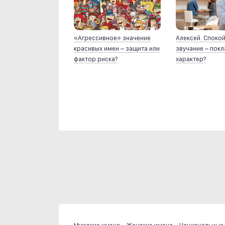
«Агрессивное» значение
Алексей. Споко
красивых имен – защита или
звучание – пок
фактор риска?
характер?