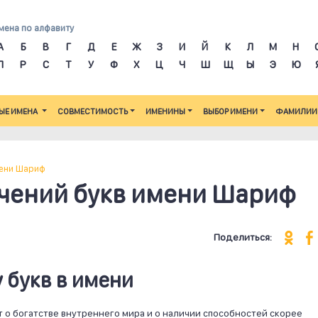
мена по алфавиту
А
Б
В
Г
Д
Е
Ж
З
И
Й
К
Л
М
Н
П
Р
С
Т
У
Ф
Х
Ц
Ч
Ш
Щ
Ы
Э
Ю
ЫЕ ИМЕНА
СОВМЕСТИМОСТЬ
ИМЕНИНЫ
ВЫБОР ИМЕНИ
ФАМИЛИИ
ени Шариф
чений букв имени Шариф
Поделиться:
 букв в имени
т о богатстве внутреннего мира и о наличии способностей скорее