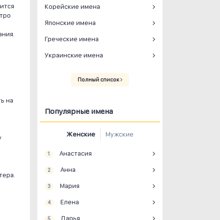
вится
Корейские имена
стро
Японские имена
ания.
Греческие имена
Украинские имена
Полный список
ь на
Популярные имена
Женские
Мужские
у
Анастасия
1
Анна
2
тера.
Мария
3
Елена
4
Дарья
5