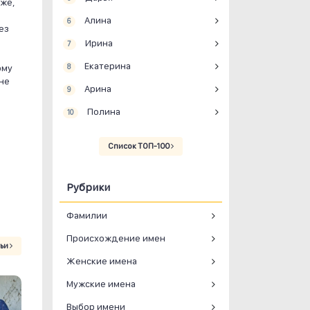
аже,
Алина
6
ез
Ирина
7
Екатерина
ому
8
не
Арина
9
Полина
10
Список ТОП-100
Рубрики
Фамилии
Происхождение имен
тьи
Женские имена
Мужские имена
Выбор имени