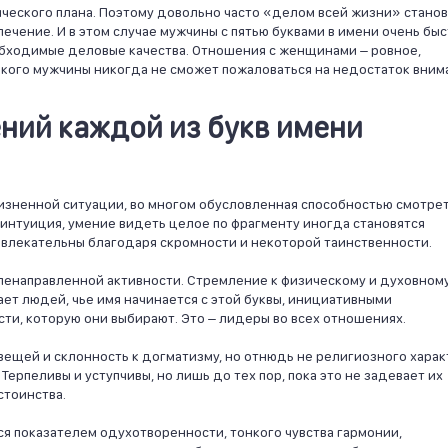
ического плана. Поэтому довольно часто «делом всей жизни» стано
влечение. И в этом случае мужчины с пятью буквами в имени очень бы
обходимые деловые качества. Отношения с женщинами – ровное,
акого мужчины никогда не сможет пожаловаться на недостаток вним
ний каждой из букв имени
зненной ситуации, во многом обусловленная способностью смотрет
интуиция, умение видеть целое по фрагменту иногда становятся
влекательны благодаря скромности и некоторой таинственности.
еленаправленной активности. Стремление к физическому и духовном
т людей, чье имя начинается с этой буквы, инициативными
сти, которую они выбирают. Это – лидеры во всех отношениях.
 вещей и склонность к догматизму, но отнюдь не религиозного харак
Терпеливы и уступчивы, но лишь до тех пор, пока это не задевает их
стоинства.
тся показателем одухотворенности, тонкого чувства гармонии,