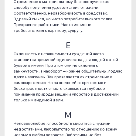
Стремление к материальному благополучию как
способу получения удовольствия от жизни.
Соответственно, неразборчивость в средствах.
Здравый смысл, но чисто потребительского толка.
Прекрасные работники. Часто излишне
требовательны к партнеру, супругу.
Е
Склонность к независимости суждений часто
становится причиной одиночества для людей с этой
буквой в имени. При этом они не склонны к
замкнутости, а наоборот – крайне общительны, подчас
даже навязчивы. Так проявляется их стремление к
самовыражению. Но за внешней открытостью и
бесхитростностью часто скрывается глубокое
понимание природы вещей и упорство в достижении
только им видимой цели.
М
Человеколюбие, способность мириться с чужими
недостатками, любопытство по отношению ко всему
новому в любом возрасте. Заботливы, но без