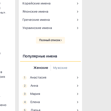
в
Корейские имена
к
Японские имена
нь».
Греческие имена
Украинские имена
Полный список
м
Популярные имена
Женские
Мужские
 в
воих
Анастасия
1
Анна
2
Мария
3
.
Елена
4
лено
Дарья
5