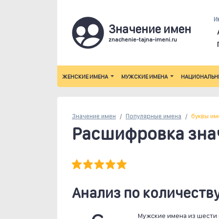
И
Значение имен
znachenie-tajna-imeni.ru
ЖЕНСКИЕ ИМЕНА
МУЖСКИЕ ИМЕНА
НАЦИОНАЛЬН
Значение имен
Популярные
имена
буквы им
Расшифровка знач
Анализ по количеству
Мужские имена из шести 