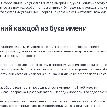
 Особое внимание уделяется парфюмерии. Но, умея ценить красоту 
ят ее и в других, особенно – в женщинах. Отношение к женщине как 
то делает их уязвимыми – первая неудача может «отравить всю жиз
ний каждой из букв имени
 умение видеть ситуацию в целом. Напористость, стремление к
 о производимом на окружающих впечатлении. Азартны, но при это
 в денежных вопросах.
ражения, стремления к высшим ценностям, умения сопереживать – с
 лицемерием. Это – неконфликтные, готовые к компромиссу люди. Но
ости они часто ошибаются в оценках и далеко не всегда честны в с
 изобретательность, неординарность мышления. Влюбчивость и
 к разнообразию. Правдоискатели. Нередки проблемы со здоровьем
евую роль играет самооценка. Богатство внутреннего мира обуслов
вать собственные чувства и стремления. И, хотя они нуждаются в