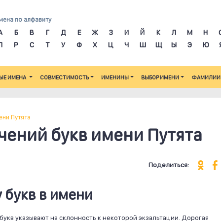
мена по алфавиту
А
Б
В
Г
Д
Е
Ж
З
И
Й
К
Л
М
Н
П
Р
С
Т
У
Ф
Х
Ц
Ч
Ш
Щ
Ы
Э
Ю
ЫЕ ИМЕНА
СОВМЕСТИМОСТЬ
ИМЕНИНЫ
ВЫБОР ИМЕНИ
ФАМИЛИИ
ени Путята
ений букв имени Путята
Поделиться:
 букв в имени
букв указывают на склонность к некоторой экзальтации. Дорогая