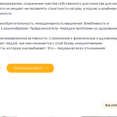
моуважение, сохранение чувства собственного достоинства для ни
это не мешает им проявлять страстность натуры, а подчас и крайнюю
нность.
 изобретательность, неординарность мышления. Влюбчивость и
 к разнообразию. Правдоискатели. Нередки проблемы со здоровьем
еленаправленной активности. Стремление к физическому и духовном
т людей, чье имя начинается с этой буквы, инициативными
сти, которую они выбирают. Это – лидеры во всех отношениях.
Толкование имени
Все ста