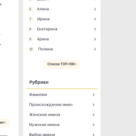
х
Алина
6
Ирина
7
Екатерина
8
.
Арина
9
у
Полина
10
Список ТОП-100
Рубрики
Фамилии
Происхождение имен
Женские имена
тьи
Мужские имена
Выбор имени