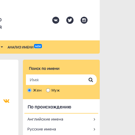
О
Я
NEW
АНАЛИЗ ИМЕНИ
Поиск по имени
Жен
Муж
По происхождению
Английские имена
Русские имена