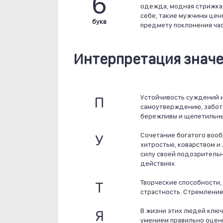
6
одежда, модная стрижка.
себе, такие мужчины цен
букв
предмету поклонения час
Интерпретация значе
П
Устойчивость суждений и
самоутверждению, забота
бережливы и щепетильны
У
Сочетание богатого вооб
хитростью, коварством и
силу своей подозрительн
действиях.
Т
Творческие способности,
страстность. Стремление
Я
В жизни этих людей ключ
умением правильно оцени