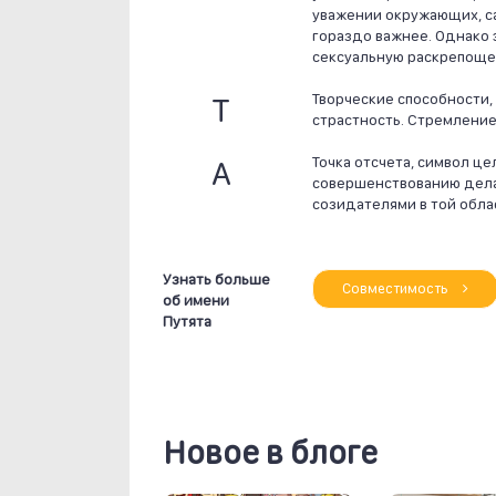
уважении окружающих, са
гораздо важнее. Однако 
сексуальную раскрепоще
Т
Творческие способности,
страстность. Стремление
А
Точка отсчета, символ ц
совершенствованию делае
созидателями в той обла
Узнать больше
Совместимость
об имени
Путята
Новое в блоге