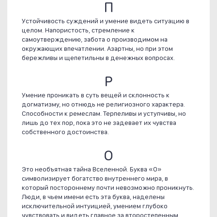
П
Устойчивость суждений и умение видеть ситуацию в
целом. Напористость, стремление к
самоутверждению, забота о производимом на
окружающих впечатлении. Азартны, но при этом
бережливы и щепетильны в денежных вопросах.
Р
Умение проникать в суть вещей и склонность к
догматизму, но отнюдь не религиозного характера.
Способности к ремеслам. Терпеливы и уступчивы, но
лишь до тех пор, пока это не задевает их чувства
собственного достоинства.
О
Это необъятная тайна Вселенной. Буква «О»
символизирует богатство внутреннего мира, в
который постороннему почти невозможно проникнуть.
Люди, в чьем имени есть эта буква, наделены
исключительной интуицией, умением глубоко
чувствовать и видеть главное за второстепенным.